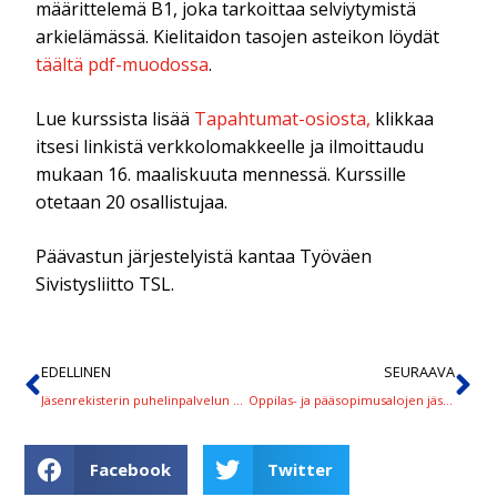
määrittelemä B1, joka tarkoittaa selviytymistä
arkielämässä. Kielitaidon tasojen asteikon löydät
täältä pdf-muodossa
.
Lue kurssista lisää
Tapahtumat-osiosta,
klikkaa
itsesi linkistä verkkolomakkeelle ja ilmoittaudu
mukaan 16. maaliskuuta mennessä. Kurssille
otetaan 20 osallistujaa.
Päävastun järjestelyistä kantaa Työväen
Sivistysliitto TSL.
EDELLINEN
SEURAAVA
Jäsenrekisterin puhelinpalvelun poikkeusaikataulu jatkuu helmikuun
Oppilas- ja pääsopimusalojen jäsenet, tulossa kutsuja kyselytutkimukseen tulevaisuuden osaamistarpeista
Facebook
Twitter