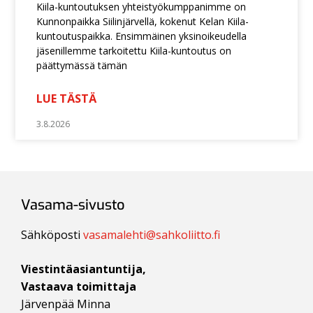
Kiila-kuntoutuksen yhteistyökumppanimme on
Kunnonpaikka Siilinjärvellä, kokenut Kelan Kiila-
kuntoutuspaikka. Ensimmäinen yksinoikeudella
jäsenillemme tarkoitettu Kiila-kuntoutus on
päättymässä tämän
LUE TÄSTÄ
3.8.2026
Vasama-sivusto
Sähköposti
vasamalehti@sahkoliitto.fi
Viestintäasiantuntija,
Vastaava toimittaja
Järvenpää Minna