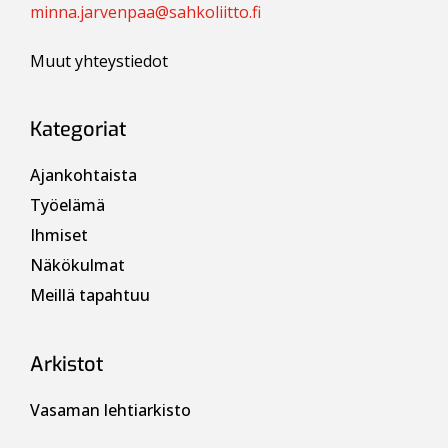
minna.jarvenpaa@sahkoliitto.fi
Muut yhteystiedot
Kategoriat
Ajankohtaista
Työelämä
Ihmiset
Näkökulmat
Meillä tapahtuu
Arkistot
Vasaman lehtiarkisto