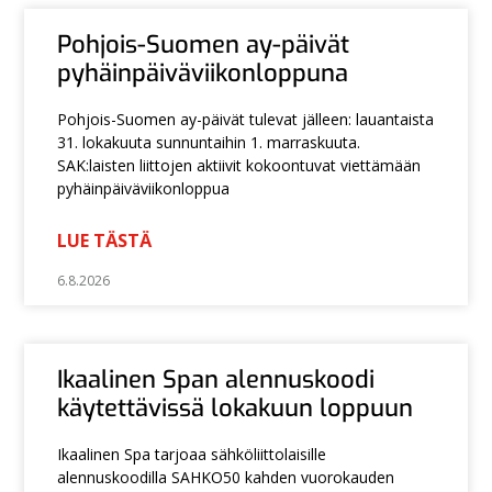
Pohjois-Suomen ay-päivät
pyhäinpäiväviikonloppuna
Pohjois-Suomen ay-päivät tulevat jälleen: lauantaista
31. lokakuuta sunnuntaihin 1. marraskuuta.
SAK:laisten liittojen aktiivit kokoontuvat viettämään
pyhäinpäiväviikonloppua
LUE TÄSTÄ
6.8.2026
Ikaalinen Span alennuskoodi
käytettävissä lokakuun loppuun
Ikaalinen Spa tarjoaa sähköliittolaisille
alennuskoodilla SAHKO50 kahden vuorokauden