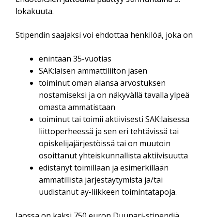
lokakuuta.
Stipendin saajaksi voi ehdottaa henkilöä, joka on
enintään 35-vuotias
SAK:laisen ammattiliiton jäsen
toiminut oman alansa arvostuksen
nostamiseksi ja on näkyvällä tavalla ylpeä
omasta ammatistaan
toiminut tai toimii aktiivisesti SAK:laisessa
liittoperheessä ja sen eri tehtävissä tai
opiskelijajärjestöissä tai on muutoin
osoittanut yhteiskunnallista aktiivisuutta
edistänyt toimillaan ja esimerkillään
ammatillista järjestäytymistä ja/tai
uudistanut ay-liikkeen toimintatapoja.
Jaossa on kaksi 750 euron Duunari-stipendiä,