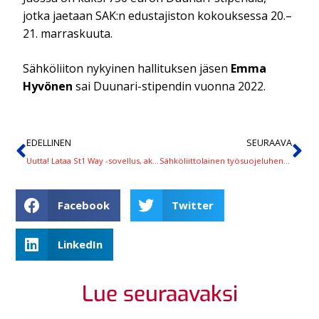
jotka jaetaan SAK:n edustajiston kokouksessa 20.–
21. marraskuuta.
Sähköliiton nykyinen hallituksen jäsen
Emma
Hyvönen
sai Duunari-stipendin vuonna 2022.
EDELLINEN
SEURAAVA
Uutta! Lataa St1 Way -sovellus, aktivoi Sähköliiton koodi ja hyödynnä edut
Sähköliittolainen työsuojeluhenkilö, Turvallista työpäivää -kiertue vierailee 11 paikkakunnalla – ilmoittaudu!
Facebook
Twitter
LinkedIn
Lue seuraavaksi