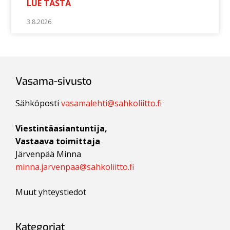
LUE TÄSTÄ
3.8.2026
Vasama-sivusto
Sähköposti
vasamalehti@sahkoliitto.fi
Viestintäasiantuntija,
Vastaava toimittaja
Järvenpää Minna
minna.jarvenpaa@sahkoliitto.fi
Muut yhteystiedot
Kategoriat