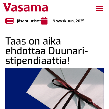
Jäsenuutiset
9 syyskuun, 2025
Taas on aika
ehdottaa Duunari-
stipendiaattia!