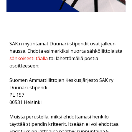
SAK:n myöntämät Duunari-stipendit ovat jälleen
haussa. Ehdota esimerkiksi nuorta sähköliittolaista
sähköisesti täällä
tai lähettämällä postia
osoitteeseen:
Suomen Ammattiliittojen Keskusjärjestö SAK ry
Duunari-stipendi
PL 157
00531 Helsinki
Muista perustella, miksi ehdottamasi henkilö
täyttää stipendin kriteerit. Itseään ei voi ehdottaa.
Ehdotuksien jättöaika päättyy sunnuntaina 5.