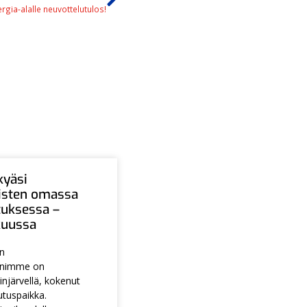
rgia-alalle neuvottelutulos!
kyäsi
aisten omassa
tuksessa –
ukuussa
en
animme on
injärvellä, kokenut
utuspaikka.