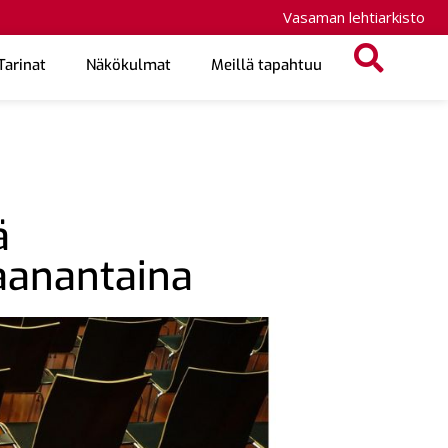
Vasaman lehtiarkisto
Tarinat
Näkökulmat
Meillä tapahtuu
ä
aanantaina