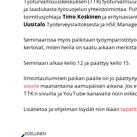
Työturvallisuuskeskuksen (TTK) työturvallisuu
ja laadukasta työsuojelun yhteistoimintaa. Pu
toimitusjohtaja
Timo Koskinen
ja erityisasian
Uusitalo
Työterveyslaitoksesta ja HSE Manag
Seminaarissa myös palkitaan työympäristötyön
kertovat, miten heillä on saatu aikaan merkit
Seminaari alkaa kello 12 ja päättyy kello 15.
Ilmoittautuminen paikan päälle on jo päättynyt,
sivulle
maanantaina aamupäivän aikana. Jos et 
TTK:n sivuilla ja YouTube-kanavalla noin vii
Lisätietoa ja ohjelman löydät niin ikään
tapaht
EDELLINEN