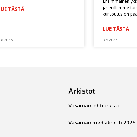
Ensimmäinen yksi
jäsenillemme tarko
LUE TÄSTÄ
kuntoutus on pä
LUE TÄSTÄ
.8.2026
3.8.2026
Arkistot
a
Vasaman lehtiarkisto
Vasaman mediakortti 2026