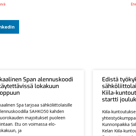
äivä
Ene
inkedIn
Ikaalinen Span alennuskoodi
Edistä työky
käytettävissä lokakuun
sähköliittol
loppuun
Kiila-kuntou
startti joul
kaalinen Spa tarjoaa sähköliittolaisille
lennuskoodilla SAHKO50 kahden
Kiila-kuntoutuks
uorokauden majoitukset puoleen
yhteistyökumpp
intaan. Etu on voimassa elo-
Kunnonpaikka Siil
okakuun, ja
Kelan Kiila-kunto