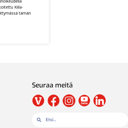
noikeudella
itettu Kiila-
ättymässä tämän
Seuraa meitä