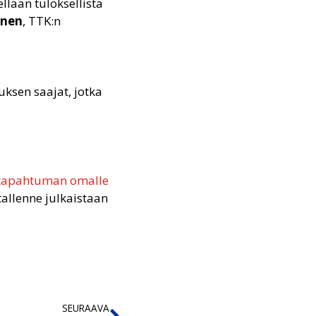
lään tuloksellista
onen
, TTK:n
ksen saajat, jotka
tapahtuman omalle
allenne julkaistaan
SEURAAVA