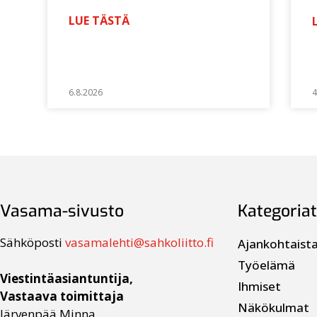
LUE TÄSTÄ
6.8.2026
4
Vasama-sivusto
Kategoriat
Sähköposti
vasamalehti@sahkoliitto.fi
Ajankohtaist
Työelämä
Viestintäasiantuntija,
Ihmiset
Vastaava toimittaja
Näkökulmat
Järvenpää Minna