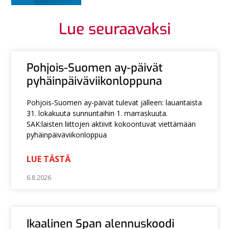
Lue seuraavaksi
Pohjois-Suomen ay-päivät
pyhäinpäiväviikonloppuna
Pohjois-Suomen ay-päivät tulevat jälleen: lauantaista
31. lokakuuta sunnuntaihin 1. marraskuuta.
SAK:laisten liittojen aktiivit kokoontuvat viettämään
pyhäinpäiväviikonloppua
LUE TÄSTÄ
6.8.2026
Ikaalinen Span alennuskoodi