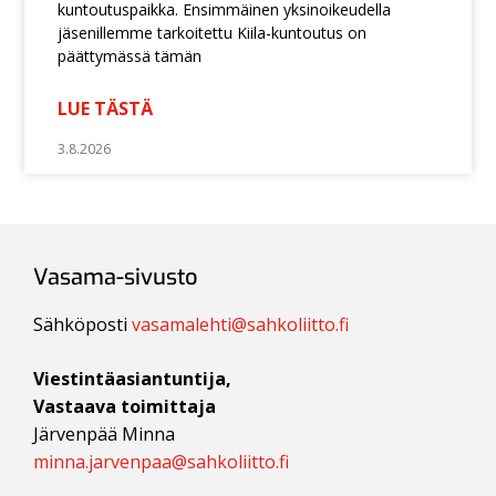
kuntoutuspaikka. Ensimmäinen yksinoikeudella
jäsenillemme tarkoitettu Kiila-kuntoutus on
päättymässä tämän
LUE TÄSTÄ
3.8.2026
Vasama-sivusto
Sähköposti
vasamalehti@sahkoliitto.fi
Viestintäasiantuntija,
Vastaava toimittaja
Järvenpää Minna
minna.jarvenpaa@sahkoliitto.fi