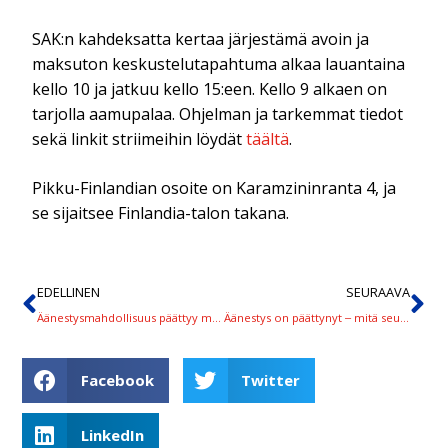
SAK:n kahdeksatta kertaa järjestämä avoin ja
maksuton keskustelutapahtuma alkaa lauantaina
kello 10 ja jatkuu kello 15:een. Kello 9 alkaen on
tarjolla aamupalaa. Ohjelman ja tarkemmat tiedot
sekä linkit striimeihin löydät
täältä
.
Pikku-Finlandian osoite on Karamzininranta 4, ja
se sijaitsee Finlandia-talon takana.
EDELLINEN
SEURAAVA
Äänestysmahdollisuus päättyy maanantaina kello 24
Äänestys on päättynyt ‒ mitä seuraavaksi?
Facebook
Twitter
LinkedIn