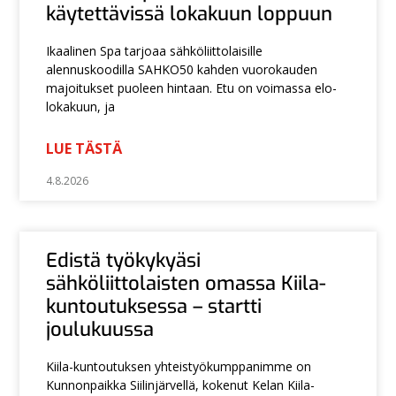
käytettävissä lokakuun loppuun
Ikaalinen Spa tarjoaa sähköliittolaisille
alennuskoodilla SAHKO50 kahden vuorokauden
majoitukset puoleen hintaan. Etu on voimassa elo-
lokakuun, ja
LUE TÄSTÄ
4.8.2026
Edistä työkykyäsi
sähköliittolaisten omassa Kiila-
kuntoutuksessa – startti
joulukuussa
Kiila-kuntoutuksen yhteistyökumppanimme on
Kunnonpaikka Siilinjärvellä, kokenut Kelan Kiila-