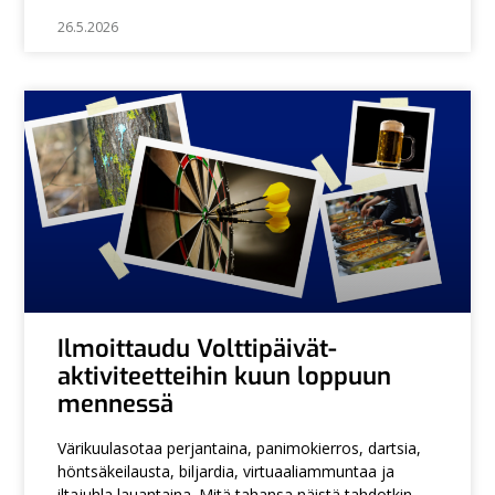
26.5.2026
Ilmoittaudu Volttipäivät-
aktiviteetteihin kuun loppuun
mennessä
Värikuulasotaa perjantaina, panimokierros, dartsia,
höntsäkeilausta, biljardia, virtuaaliammuntaa ja
iltajuhla lauantaina. Mitä tahansa näistä tahdotkin