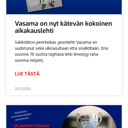
Vasama on nyt kätevän kokoinen
aikakauslehti
Sähköliiton perinteikäs jäsenlehti Vasama on
uudistunut sekä ulkoasultaan että sisällöltään. Ensi
vuonna 70 vuotta täyttävä lehti ilmestyy tänä
vuonna neljästi,
LUE TÄSTÄ
20.3.2026