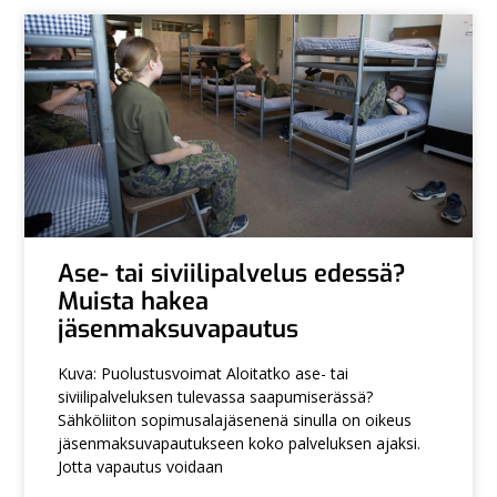
Ase- tai siviilipalvelus edessä?
Muista hakea
jäsenmaksuvapautus
Kuva: Puolustusvoimat Aloitatko ase- tai
siviilipalveluksen tulevassa saapumiserässä?
Sähköliiton sopimusalajäsenenä sinulla on oikeus
jäsenmaksuvapautukseen koko palveluksen ajaksi.
Jotta vapautus voidaan