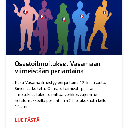
Osastoilmoitukset Vasamaan
viimeistään perjantaina
Kesä-Vasama ilmestyy perjantaina 12. kesäkuuta.
Siihen tarkoitetut Osastot toimivat -palstan
ilmoitukset tulee toimittaa verkkosivujemme
nettilomakkeella perjantaihin 29. toukokuuta kello
14:ään
LUE TÄSTÄ