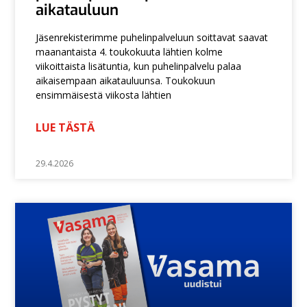
aikatauluun
Jäsenrekisterimme puhelinpalveluun soittavat saavat
maanantaista 4. toukokuuta lähtien kolme
viikoittaista lisätuntia, kun puhelinpalvelu palaa
aikaisempaan aikatauluunsa. Toukokuun
ensimmäisestä viikosta lähtien
LUE TÄSTÄ
29.4.2026