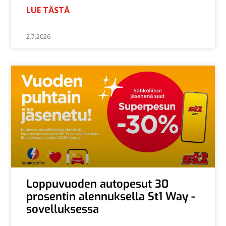
LUE TÄSTÄ
2.7.2026
Loppuvuoden autopesut 30
prosentin alennuksella St1 Way -
sovelluksessa