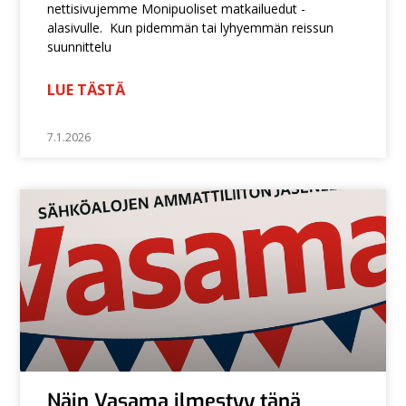
nettisivujemme Monipuoliset matkailuedut -
alasivulle. Kun pidemmän tai lyhyemmän reissun
suunnittelu
LUE TÄSTÄ
7.1.2026
Näin Vasama ilmestyy tänä