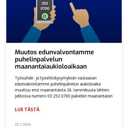
Muutos edunvalvontamme
puhelinpalvelun
maanantaiaukioloaikaan
Työsuhde- ja työehtokysymyksiin vastaavan
edunvalvontamme puhelinpalvelun aukioloaika
muuttuu ensi maanantaista 26. tammikuuta lähtien.
Jatkossa numero 03 252 0700 palvelee maanantaisin
LUE TÄSTÄ
Search
22.1.2026