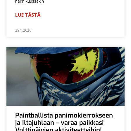
helmikuussakin
LUE TÄSTÄ
29.1.2026
Paintballista panimokierrokseen
ja iltajuhlaan – varaa paikkasi
Volttipäivien aktiviteetteihin!