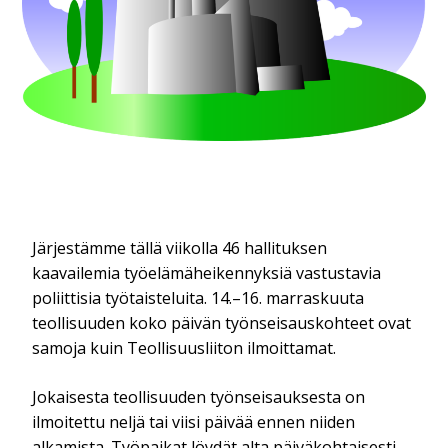
Järjestämme tällä viikolla 46 hallituksen
kaavailemia työelämäheikennyksiä vastustavia
poliittisia työtaisteluita. 14.–16. marraskuuta
teollisuuden koko päivän työnseisauskohteet ovat
samoja kuin Teollisuusliiton ilmoittamat.
Jokaisesta teollisuuden työnseisauksesta on
ilmoitettu neljä tai viisi päivää ennen niiden
alkamista. Työpaikat löydät alta päiväkohtaisesti