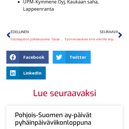
UPM-Kymmene Oyj, Kaukaan saha,
Lappeenranta
EDELLINEN
SEURAAVA
Edustajiston julkilausuma: Tässä ajassa on kysyntää kahdelle kovalle y:lle, yhtenäisyydelle ja yhteisöllisyydelle
Työnseisauksia ensi viikolla leipomoissa ja makeistehtailla
Facebook
Twitter
LinkedIn
Lue seuraavaksi
Pohjois-Suomen ay-päivät
pyhäinpäiväviikonloppuna