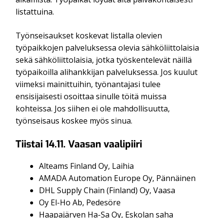
listattuina.
Työnseisaukset koskevat listalla olevien
työpaikkojen palveluksessa olevia sähköliittolaisia
sekä sähköliittolaisia, jotka työskentelevät näillä
työpaikoilla alihankkijan palveluksessa. Jos kuulut
viimeksi mainittuihin, työnantajasi tulee
ensisijaisesti osoittaa sinulle töitä muissa
kohteissa. Jos siihen ei ole mahdollisuutta,
työnseisaus koskee myös sinua.
Tiistai 14.11. Vaasan vaalipiiri
Alteams Finland Oy, Laihia
AMADA Automation Europe Oy, Pännäinen
DHL Supply Chain (Finland) Oy, Vaasa
Oy El-Ho Ab, Pedesöre
Haapajärven Ha-Sa Oy, Eskolan saha