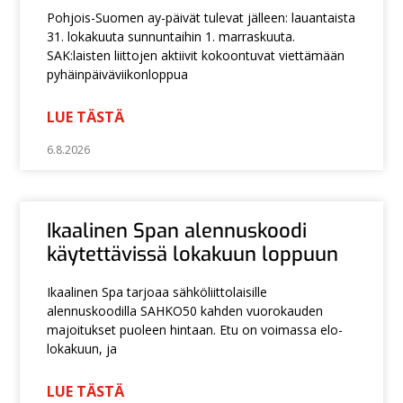
Pohjois-Suomen ay-päivät tulevat jälleen: lauantaista
31. lokakuuta sunnuntaihin 1. marraskuuta.
SAK:laisten liittojen aktiivit kokoontuvat viettämään
pyhäinpäiväviikonloppua
LUE TÄSTÄ
6.8.2026
Ikaalinen Span alennuskoodi
käytettävissä lokakuun loppuun
Ikaalinen Spa tarjoaa sähköliittolaisille
alennuskoodilla SAHKO50 kahden vuorokauden
majoitukset puoleen hintaan. Etu on voimassa elo-
lokakuun, ja
LUE TÄSTÄ