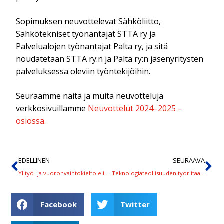
Sopimuksen neuvottelevat Sähköliitto,
Sähkötekniset työnantajat STTA ry ja
Palvelualojen työnantajat Palta ry, ja sitä
noudatetaan STTA ry:n ja Palta ry:n jäsenyritysten
palveluksessa oleviin työntekijöihin.
Seuraamme näitä ja muita neuvotteluja
verkkosivuillamme
Neuvottelut 2024–2025 –
osiossa.
EDELLINEN
SEURAAVA
Ylityö- ja vuoronvaihtokielto elintarviketeollisuuteen
Teknologiateollisuuden työriitaa sovitellaan lauantaina
Facebook
Twitter