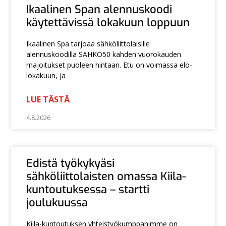
Ikaalinen Span alennuskoodi
käytettävissä lokakuun loppuun
Ikaalinen Spa tarjoaa sähköliittolaisille
alennuskoodilla SAHKO50 kahden vuorokauden
majoitukset puoleen hintaan. Etu on voimassa elo-
lokakuun, ja
LUE TÄSTÄ
4.8.2026
Edistä työkykyäsi
sähköliittolaisten omassa Kiila-
kuntoutuksessa – startti
joulukuussa
Kiila-kuntoutuksen yhteistyökumppanimme on