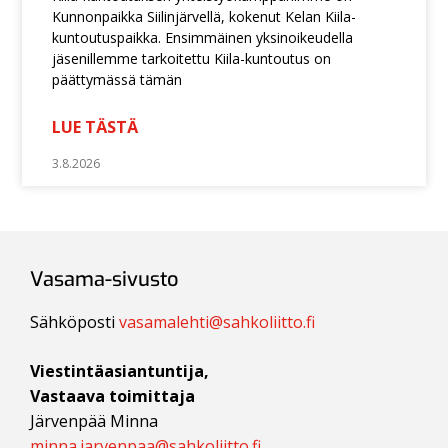
Kunnonpaikka Siilinjärvellä, kokenut Kelan Kiila-
kuntoutuspaikka. Ensimmäinen yksinoikeudella
jäsenillemme tarkoitettu Kiila-kuntoutus on
päättymässä tämän
LUE TÄSTÄ
3.8.2026
Vasama-sivusto
Sähköposti
vasamalehti@sahkoliitto.fi
Viestintäasiantuntija,
Vastaava toimittaja
Järvenpää Minna
minna.jarvenpaa@sahkoliitto.fi