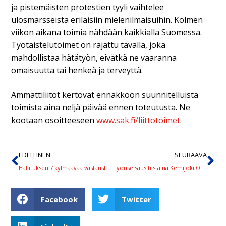
ja pistemäisten protestien tyyli vaihtelee
ulosmarsseista erilaisiin mielenilmaisuihin. Kolmen
viikon aikana toimia nähdään kaikkialla Suomessa.
Työtaistelutoimet on rajattu tavalla, joka
mahdollistaa hätätyön, eivätkä ne vaaranna
omaisuutta tai henkeä ja terveyttä.
Ammattiliitot kertovat ennakkoon suunnitelluista
toimista aina neljä päivää ennen toteutusta. Ne
kootaan osoitteeseen
www.sak.fi/liittotoimet
.
EDELLINEN
SEURAAVA
Hallituksen 7 kylmäävää vastausta kysymyksiimme
Työnseisaus tiistaina Kemijoki Oy:n vesivoimalaitoksilla ja Veitsiluodon sahalla
Facebook
Twitter