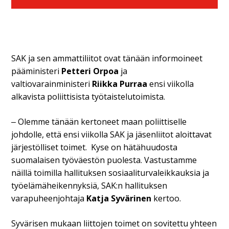
SAK ja sen ammattiliitot ovat tänään informoineet
pääministeri
Petteri Orpoa
ja
valtiovarainministeri
Riikka Purraa
ensi viikolla
alkavista poliittisista työtaistelutoimista.
‒ Olemme tänään kertoneet maan poliittiselle
johdolle, että ensi viikolla SAK ja jäsenliitot aloittavat
järjestölliset toimet. Kyse on hätähuudosta
suomalaisen työväestön puolesta. Vastustamme
näillä toimilla hallituksen sosiaaliturvaleikkauksia ja
työelämäheikennyksiä, SAK:n hallituksen
varapuheenjohtaja
Katja Syvärinen
kertoo.
Syvärisen mukaan liittojen toimet on sovitettu yhteen