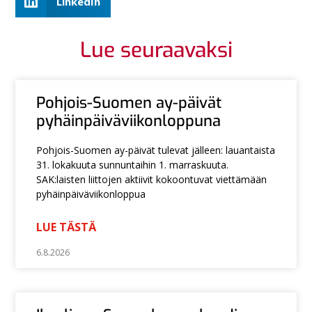
LinkedIn
Lue seuraavaksi
Pohjois-Suomen ay-päivät
pyhäinpäiväviikonloppuna
Pohjois-Suomen ay-päivät tulevat jälleen: lauantaista
31. lokakuuta sunnuntaihin 1. marraskuuta.
SAK:laisten liittojen aktiivit kokoontuvat viettämään
pyhäinpäiväviikonloppua
LUE TÄSTÄ
6.8.2026