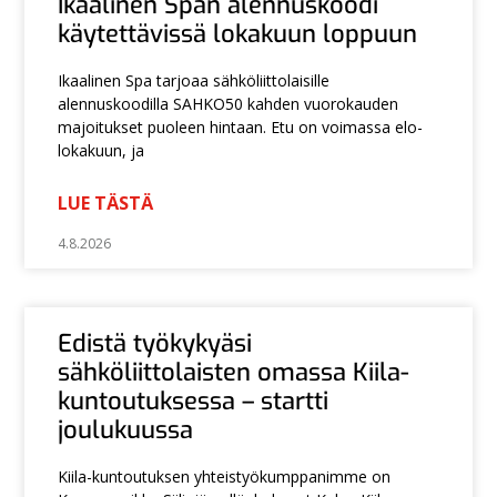
Ikaalinen Span alennuskoodi
käytettävissä lokakuun loppuun
Ikaalinen Spa tarjoaa sähköliittolaisille
alennuskoodilla SAHKO50 kahden vuorokauden
majoitukset puoleen hintaan. Etu on voimassa elo-
lokakuun, ja
LUE TÄSTÄ
4.8.2026
Edistä työkykyäsi
sähköliittolaisten omassa Kiila-
kuntoutuksessa – startti
joulukuussa
Kiila-kuntoutuksen yhteistyökumppanimme on