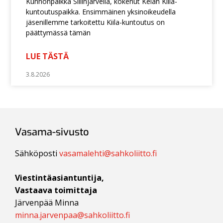
Kunnonpaikka Siilinjärvellä, kokenut Kelan Kiila-
kuntoutuspaikka. Ensimmäinen yksinoikeudella
jäsenillemme tarkoitettu Kiila-kuntoutus on
päättymässä tämän
LUE TÄSTÄ
3.8.2026
Vasama-sivusto
Sähköposti
vasamalehti@sahkoliitto.fi
Viestintäasiantuntija,
Vastaava toimittaja
Järvenpää Minna
minna.jarvenpaa@sahkoliitto.fi