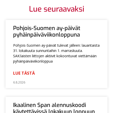
Lue seuraavaksi
Pohjois-Suomen ay-päivät
pyhäinpäiväviikonloppuna
Pohjois-Suomen ay-päivät tulevat jälleen: lauantaista
31. lokakuuta sunnuntaihin 1. marraskuuta.
SAK:laisten liittojen aktiivit kokoontuvat viettämään
pyhäinpäiväviikonloppua
LUE TÄSTÄ
6.8.2026
Ikaalinen Span alennuskoodi
käytettävissä lokakuun loppuun