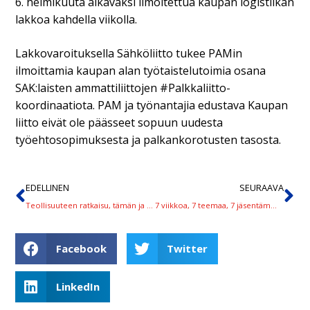
6. helmikuuta alkavaksi ilmoitettua kaupan logistiikan
lakkoa kahdella viikolla.
Lakkovaroituksella Sähköliitto tukee PAMin
ilmoittamia kaupan alan työtaistelutoimia osana
SAK:laisten ammattiliittojen #Palkkaliitto-
koordinaatiota. PAM ja työnantajia edustava Kaupan
liitto eivät ole päässeet sopuun uudesta
työehtosopimuksesta ja palkankorotusten tasosta.
EDELLINEN
SEURAAVA
Teollisuuteen ratkaisu, tämän ja ensi viikon lakot peruuntuvat
7 viikkoa, 7 teemaa, 7 jäsentämme ‒ Sähköliittolaiset äänessä kannustaa äänestämään
Facebook
Twitter
LinkedIn