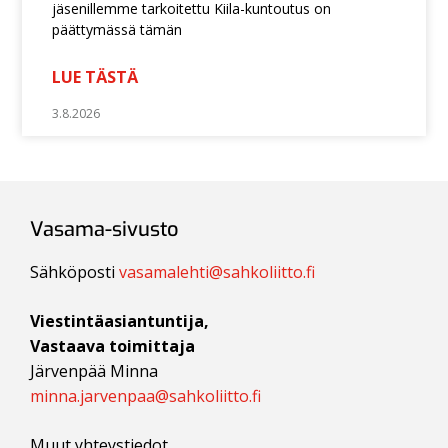
jäsenillemme tarkoitettu Kiila-kuntoutus on
päättymässä tämän
LUE TÄSTÄ
3.8.2026
Vasama-sivusto
Sähköposti
vasamalehti@sahkoliitto.fi
Viestintäasiantuntija,
Vastaava toimittaja
Järvenpää Minna
minna.jarvenpaa@sahkoliitto.fi
Muut yhteystiedot