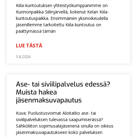
Kiila-kuntoutuksen yhteistyökumppanimme on
Kunnonpaikka Siilinjärvellä, kokenut Kelan Kiila-
kuntoutuspaikka. Ensimmäinen yksinoikeudella
jäsenillemme tarkoitettu Kiila-kuntoutus on
päättymässä tämän
LUE TÄSTÄ
3.8.2026
Ase- tai siviilipalvelus edessä?
Muista hakea
jäsenmaksuvapautus
Kuva: Puolustusvoimat Aloitatko ase- tai
siviilipalveluksen tulevassa saapumiserässä?
Sähköliiton sopimusalajäsenenä sinulla on oikeus
jäsenmaksuvapautukseen koko palveluksen