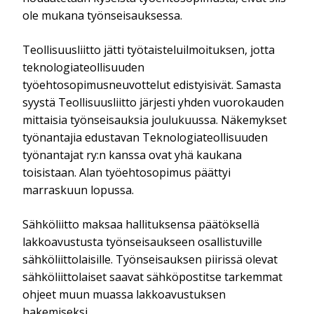
ole mukana työnseisauksessa.
Teollisuusliitto jätti
työtaisteluilmoituksen, jotta
teknologiateollisuuden
työehtosopimusneuvottelut edistyisivät. Samasta
syystä Teollisuusliitto järjesti yhden vuorokauden
mittaisia työnseisauksia joulukuussa. Näkemykset
työnantajia edustavan Teknologiateollisuuden
työnantajat ry:n kanssa ovat yhä kaukana
toisistaan. Alan työehtosopimus päättyi
marraskuun lopussa.
Sähköliitto maksaa hallituksensa päätöksellä
lakkoavustusta työnseisaukseen osallistuville
sähköliittolaisille.
Työnseisauksen piirissä olevat
sähköliittolaiset saavat sähköpostitse tarkemmat
ohjeet muun muassa lakkoavustuksen
hakemiseksi.