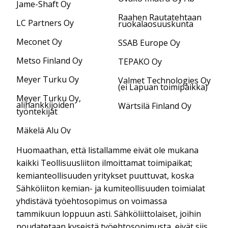
Jame-Shaft Oy
Raahen Rautatehtaan
LC Partners Oy
ruokalaosuuskunta
Meconet Oy
SSAB Europe Oy
Metso Finland Oy
TEPAKO Oy
Meyer Turku Oy
Valmet Technologies Oy
(ei Lapuan toimipaikka)
Meyer Turku Oy,
alihankkijoiden
Wärtsilä Finland Oy
työntekijät
Mäkelä Alu Oy
Huomaathan, että listallamme eivät ole mukana
kaikki Teollisuusliiton ilmoittamat toimipaikat;
kemianteollisuuden yritykset puuttuvat, koska
Sähköliiton kemian- ja kumiteollisuuden toimialat
yhdistävä työehtosopimus on voimassa
tammikuun loppuun asti. Sähköliittolaiset, joihin
noudatetaan kyseistä työehtosopimusta, eivät siis