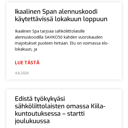
Ikaalinen Span alennuskoodi
käytettävissä lokakuun loppuun
Ikaalinen Spa tarjoaa sähköliittolaisille
alennuskoodilla SAHKO50 kahden vuorokauden
majoitukset puoleen hintaan. Etu on voimassa elo-
lokakuun, ja
LUE TÄSTÄ
4.8.2026
Edistä työkykyäsi
sähköliittolaisten omassa Kiila-
kuntoutuksessa – startti
joulukuussa