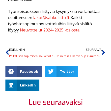
Työnseisaukseen liittyviä kysymyksiä voi lähettää
osoitteeseen
lakot@sahkoliitto.fi
. Kaikki
työehtosopimusneuvotteluihin liittyvä sisältö
löytyy
Neuvottelut 2024–2025 -osiosta
.
EDELLINEN
SEURAAVA
Paikallisen sopimisen koukerot tutuiksi tunnissa Työsuojeluhallinnon webinaarissa
Onko tessisi kemian- ja kumiteollisuuden? Teollisuuden työnseisaus ei koske sinua
Facebook
Twitter
LinkedIn
Lue seuraavaksi