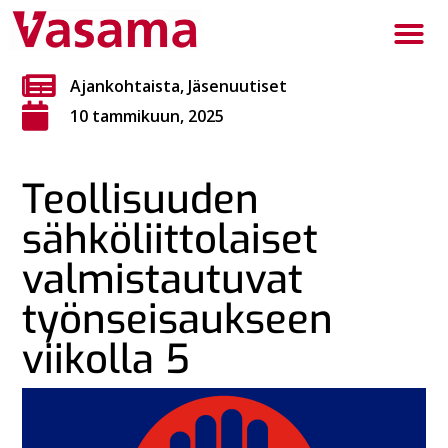
Ajankohtaista
,
Jäsenuutiset
10 tammikuun, 2025
Teollisuuden
sähköliittolaiset
valmistautuvat
työnseisaukseen
viikolla 5