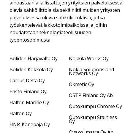
ainoastaan alla listattujen yrityksien palveluksessa
olevia sähköliittolaisia sekä niitä muiden yritysten
palveluksessa olevia sähköliittolaisia, jotka
työskentelevät lakkotoimipaikoissa ja joihin
noudatetaan teknologiateollisuuden
työehtosopimusta.
Boliden Harjavalta Oy
Nakkila Works Oy
Boliden Kokkola Oy
Nokia Solutions and
Networks Oy
Carrus Delta Oy
Okmetic Oy
Ensto Finland Oy
OSTP Finland Oy Ab
Halton Marine Oy
Outokumpu Chrome Oy
Halton Oy
Outokumpu Stainless
Oy
HNR-Konepaja Oy
Ovako Imatra Oy Ab