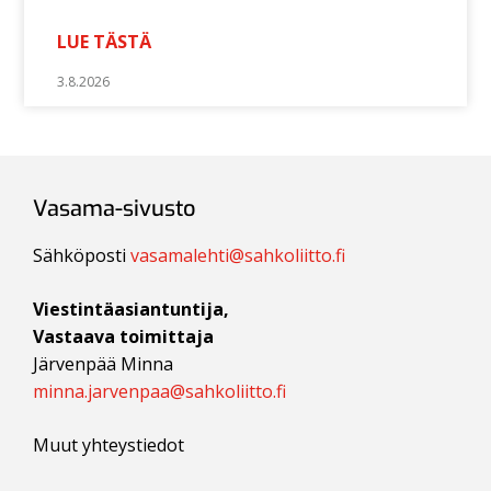
LUE TÄSTÄ
3.8.2026
Vasama-sivusto
Sähköposti
vasamalehti@sahkoliitto.fi
Viestintäasiantuntija,
Vastaava toimittaja
Järvenpää Minna
minna.jarvenpaa@sahkoliitto.fi
Muut yhteystiedot