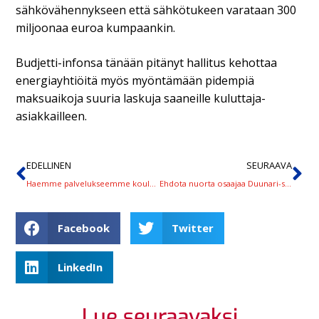
sähkövähennykseen että sähkötukeen varataan 300
miljoonaa euroa kumpaankin.
Budjetti-infonsa tänään pitänyt hallitus kehottaa
energiayhtiöitä myös myöntämään pidempiä
maksuaikoja suuria laskuja saaneille kuluttaja-
asiakkailleen.
EDELLINEN
SEURAAVA
Haemme palvelukseemme koulutusvastaavaa
Ehdota nuorta osaajaa Duunari-stipendin saajaksi!
Facebook
Twitter
LinkedIn
Lue seuraavaksi