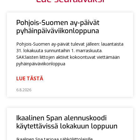
Pohjois-Suomen ay-päivät
pyhäinpäiväviikonloppuna
Pohjois-Suomen ay-päivät tulevat jälleen: lauantaista
31. lokakuuta sunnuntaihin 1. marraskuuta.
SAK:laisten liittojen aktiivit kokoontuvat viettämään
pyhäinpäiväviikonloppua
LUE TÄSTÄ
6.8.2026
Ikaalinen Span alennuskoodi
käytettävissä lokakuun loppuun
Ikaalinen Spa tarjoaa sähköliittolaisille