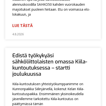
alennuskoodilla SAHKO50 kahden vuorokauden
majoitukset puoleen hintaan. Etu on voimassa elo-
lokakuun, ja
LUE TÄSTÄ
4.8.2026
Edistä työkykyäsi
sähköliittolaisten omassa Kiila-
kuntoutuksessa – startti
joulukuussa
Kiila-kuntoutuksen yhteistyökumppanimme on
Kunnonpaikka Siilinjärvellä, kokenut Kelan Kiila-
kuntoutuspaikka. Ensimmäinen yksinoikeudella
jäsenillemme tarkoitettu Kiila-kuntoutus on
päättymässä tämän