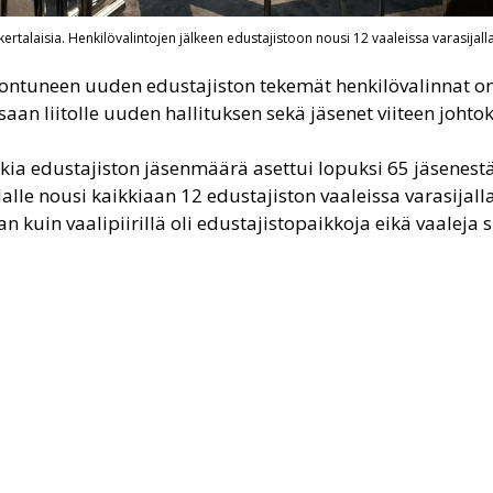
talaisia. Henkilövalintojen jälkeen edustajistoon nousi 12 vaaleissa varasijalla 
ontuneen uuden edustajiston tekemät henkilövalinnat on 
saan liitolle uuden hallituksen sekä jäsenet viiteen johto
akia edustajiston jäsenmäärä asettui lopuksi 65 jäsenestä
lalle nousi kaikkiaan 12 edustajiston vaaleissa varasijalla
n kuin vaalipiirillä oli edustajistopaikkoja eikä vaaleja si