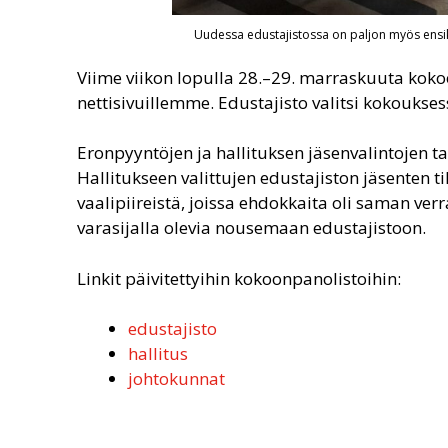
Uudessa edustajistossa on paljon myös ensiker
Viime viikon lopulla 28.–29. marraskuuta koko
nettisivuillemme. Edustajisto valitsi kokoukses
Eronpyyntöjen ja hallituksen jäsenvalintojen t
Hallitukseen valittujen edustajiston jäsenten ti
vaalipiireistä, joissa ehdokkaita oli saman verra
varasijalla olevia nousemaan edustajistoon.
Linkit päivitettyihin kokoonpanolistoihin:
edustajisto
hallitus
johtokunnat