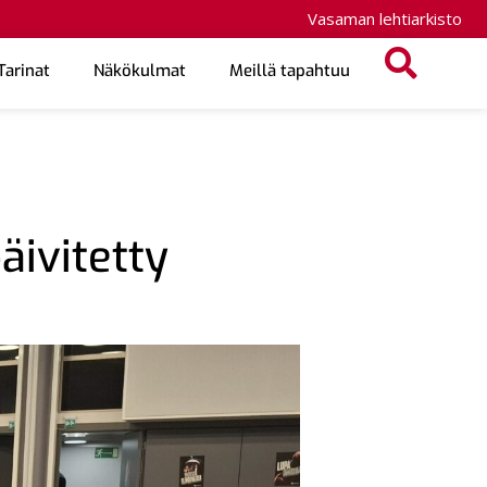
Vasaman lehtiarkisto
Tarinat
Näkökulmat
Meillä tapahtuu
äivitetty