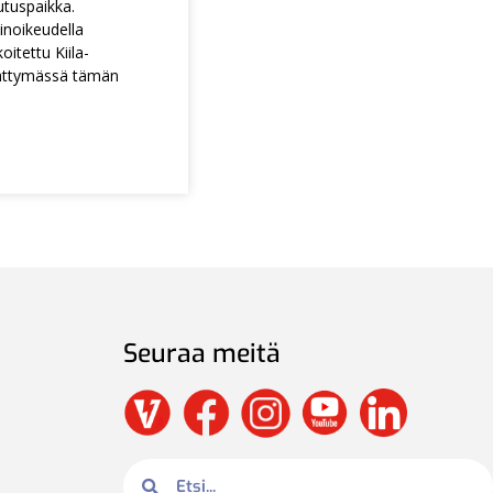
utuspaikka.
noikeudella
itettu Kiila-
ättymässä tämän
Seuraa meitä