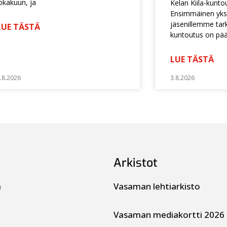
okakuun, ja
Kelan Kiila-kunto
Ensimmäinen yksi
jäsenillemme tarko
LUE TÄSTÄ
kuntoutus on pä
LUE TÄSTÄ
.8.2026
3.8.2026
Arkistot
a
Vasaman lehtiarkisto
Vasaman mediakortti 2026