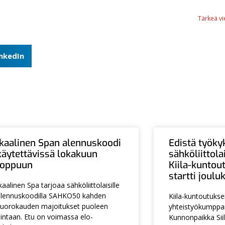
Tärkeä vie
inkedIn
Ikaalinen Span alennuskoodi
Edistä työky
käytettävissä lokakuun
sähköliittol
loppuun
Kiila-kuntou
startti joul
kaalinen Spa tarjoaa sähköliittolaisille
lennuskoodilla SAHKO50 kahden
Kiila-kuntoutuks
uorokauden majoitukset puoleen
yhteistyökumpp
intaan. Etu on voimassa elo-
Kunnonpaikka Siil