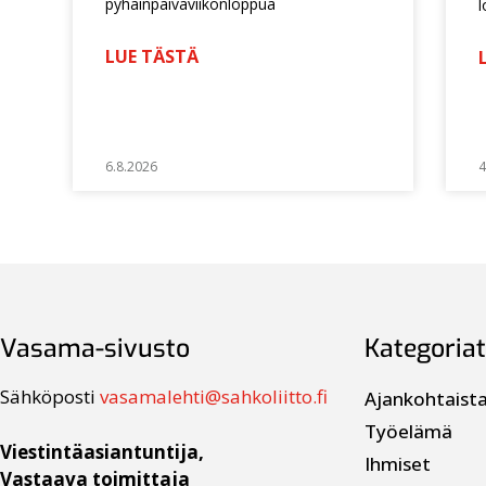
pyhäinpäiväviikonloppua
l
LUE TÄSTÄ
6.8.2026
4
Vasama-sivusto
Kategoriat
Sähköposti
vasamalehti@sahkoliitto.fi
Ajankohtaist
Työelämä
Viestintäasiantuntija,
Ihmiset
Vastaava toimittaja