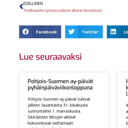
EDELLINEN
Teollisuuden työnseisaukset alkavat ilmoitetusti
Facebook
Twitter
L
Lue seuraavaksi
Pohjois-Suomen ay-päivät
pyhäinpäiväviikonloppuna
Pohjois-Suomen ay-päivät tulevat
jälleen: lauantaista 31. lokakuuta
I
sunnuntaihin 1. marraskuuta.
a
SAK:laisten liittojen aktiivit
v
kokoontuvat viettämään
h