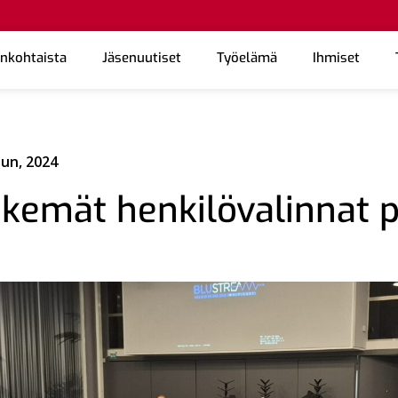
ankohtaista
Jäsenuutiset
Työelämä
Ihmiset
uun, 2024
ekemät henkilövalinnat p