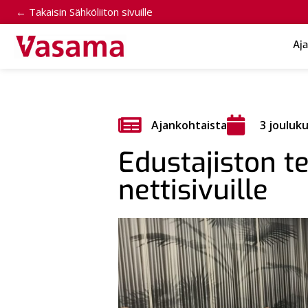
← Takaisin Sähköliiton sivuille
Aj
Ajankohtaista
3 jouluk
Edustajiston t
nettisivuille