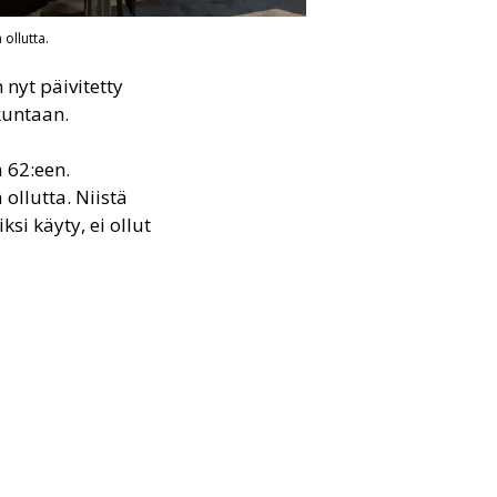
ollutta.
nyt päivitetty
kuntaan.
 62:een.
 ollutta. Niistä
ksi käyty, ei ollut