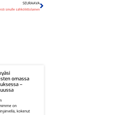
SEURAAVA
sti sinulle sähköliittolainen
kyäsi
aisten omassa
tuksessa –
ukuussa
en
animme on
injärvellä, kokenut