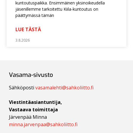
kuntoutuspaikka. Ensimmäinen yksinoikeudella
jäsenillemme tarkoitettu Kiila-kuntoutus on
päättymässä tämän
LUE TÄSTÄ
3.8.2026
Vasama-sivusto
Sähköposti
vasamalehti@sahkoliitto.fi
Viestintäasiantuntija,
Vastaava toimittaja
Järvenpää Minna
minna.jarvenpaa@sahkoliitto.fi