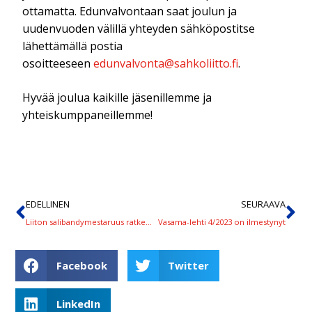
ottamatta. Edunvalvontaan saat joulun ja
uudenvuoden välillä yhteyden sähköpostitse
lähettämällä postia
osoitteeseen
edunvalvonta@sahkoliitto.fi
.
Hyvää joulua kaikille jäsenillemme ja
yhteiskumppaneillemme!
EDELLINEN
SEURAAVA
Liiton salibandymestaruus ratkeaa 27. huhtikuuta
Vasama-lehti 4/2023 on ilmestynyt
Facebook
Twitter
LinkedIn