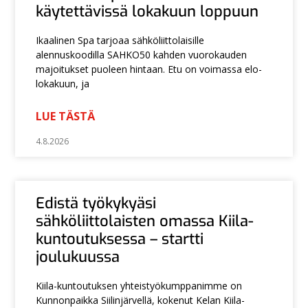
käytettävissä lokakuun loppuun
Ikaalinen Spa tarjoaa sähköliittolaisille
alennuskoodilla SAHKO50 kahden vuorokauden
majoitukset puoleen hintaan. Etu on voimassa elo-
lokakuun, ja
LUE TÄSTÄ
4.8.2026
Edistä työkykyäsi
sähköliittolaisten omassa Kiila-
kuntoutuksessa – startti
joulukuussa
Kiila-kuntoutuksen yhteistyökumppanimme on
Kunnonpaikka Siilinjärvellä, kokenut Kelan Kiila-