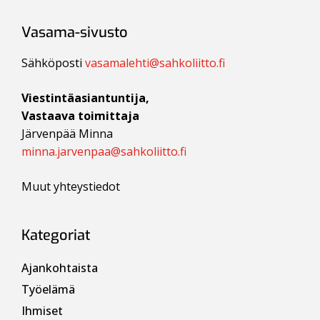
Vasama-sivusto
Sähköposti
vasamalehti@sahkoliitto.fi
Viestintäasiantuntija,
Vastaava toimittaja
Järvenpää Minna
minna.jarvenpaa@sahkoliitto.fi
Muut yhteystiedot
Kategoriat
Ajankohtaista
Työelämä
Ihmiset