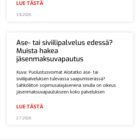
LUE TÄSTÄ
3.8.2026
Ase- tai siviilipalvelus edessä?
Muista hakea
jäsenmaksuvapautus
Kuva: Puolustusvoimat Aloitatko ase- tai
siviilipalveluksen tulevassa saapumiserässä?
Sähköliiton sopimusalajäsenenä sinulla on oikeus
jäsenmaksuvapautukseen koko palveluksen
LUE TÄSTÄ
2.7.2026