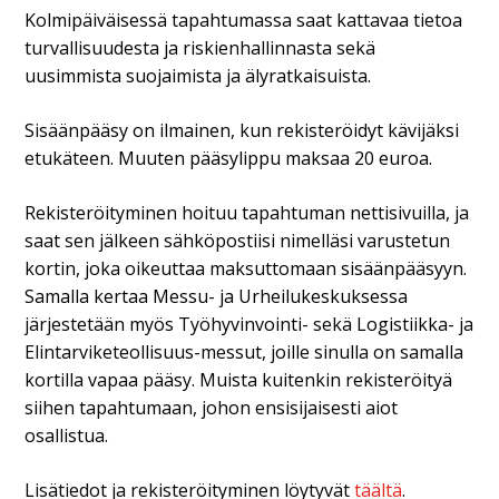
Kolmipäiväisessä tapahtumassa saat kattavaa tietoa
turvallisuudesta ja riskienhallinnasta sekä
uusimmista suojaimista ja älyratkaisuista.
Sisäänpääsy on ilmainen, kun rekisteröidyt kävijäksi
etukäteen. Muuten pääsylippu maksaa 20 euroa.
Rekisteröityminen hoituu tapahtuman nettisivuilla, ja
saat sen jälkeen sähköpostiisi nimelläsi varustetun
kortin, joka oikeuttaa maksuttomaan sisäänpääsyyn.
Samalla kertaa Messu- ja Urheilukeskuksessa
järjestetään myös Työhyvinvointi- sekä Logistiikka- ja
Elintarviketeollisuus-messut, joille sinulla on samalla
kortilla vapaa pääsy. Muista kuitenkin rekisteröityä
siihen tapahtumaan, johon ensisijaisesti aiot
osallistua.
Lisätiedot ja rekisteröityminen löytyvät
täältä
.