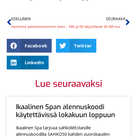
EDELLINEN
SEURAAVA
Haemme palvelukseemme teknistä asiantuntijaa
SAK ja EK lahjoittavat 40 000 euroa sodan uhreille Ukrainaan
Facebook
Twitter
LinkedIn
Lue seuraavaksi
Ikaalinen Span alennuskoodi
käytettävissä lokakuun loppuun
Ikaalinen Spa tarjoaa sähköliittolaisille
alennuskoodilla SAHKO50 kahden vuorokauden