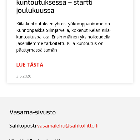
kuntoutuksessa – startti
joulukuussa
Kiila-kuntoutuksen yhteistyökumppanimme on
Kunnonpaikka Siilinjärvellä, kokenut Kelan Kiila-
kuntoutuspaikka. Ensimmäinen yksinoikeudella
jäsenillemme tarkoitettu Kiila-kuntoutus on
päättymässä tämän
LUE TÄSTÄ
3.8.2026
Vasama-sivusto
Sähköposti
vasamalehti@sahkoliitto.fi