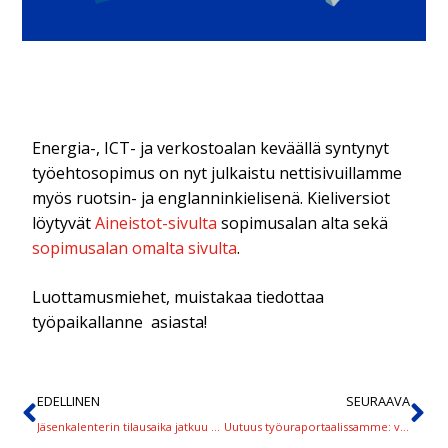
Energia-, ICT- ja verkostoalan keväällä syntynyt
työehtosopimus on nyt julkaistu nettisivuillamme
myös ruotsin- ja englanninkielisenä. Kieliversiot
löytyvät
Aineistot-sivulta
sopimusalan alta sekä
sopimusalan omalta sivulta
.
Luottamusmiehet, muistakaa tiedottaa
työpaikallanne asiasta!
EDELLINEN
SEURAAVA
Jäsenkalenterin tilausaika jatkuu kuun loppuun
Uutuus työuraportaalissamme: videohaastattelusimulaattori