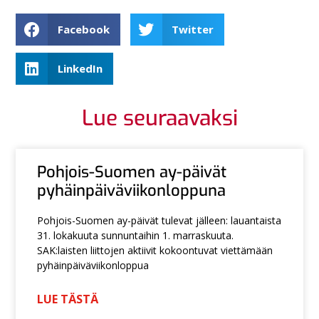
Facebook
Twitter
LinkedIn
Lue seuraavaksi
Pohjois-Suomen ay-päivät
pyhäinpäiväviikonloppuna
Pohjois-Suomen ay-päivät tulevat jälleen: lauantaista
31. lokakuuta sunnuntaihin 1. marraskuuta.
SAK:laisten liittojen aktiivit kokoontuvat viettämään
pyhäinpäiväviikonloppua
LUE TÄSTÄ