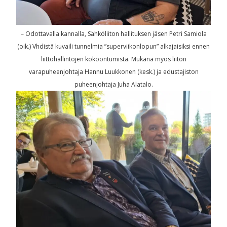
– Odottavalla kannalla, Sähköliiton hallituksen jäsen Petri Samiola
(oik.) Vhdistä kuvaili tunnelmia ”superviikonlopun” alkajaisiksi ennen
liittohallintojen kokoontumista. Mukana myös liiton
varapuheenjohtaja Hannu Luukkonen (kesk.) ja edustajiston
puheenjohtaja Juha Alatalo.