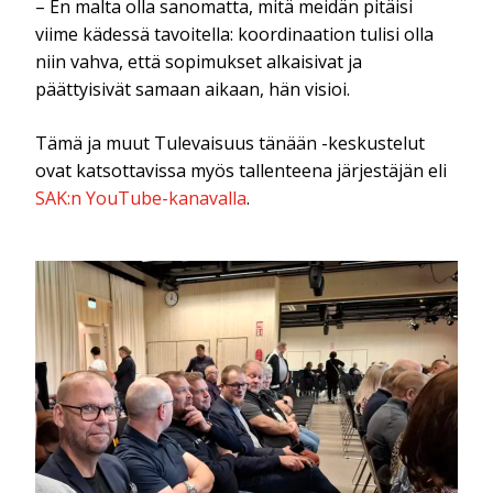
– En malta olla sanomatta, mitä meidän pitäisi
viime kädessä tavoitella: koordinaation tulisi olla
niin vahva, että sopimukset alkaisivat ja
päättyisivät samaan aikaan, hän visioi.
Tämä ja muut Tulevaisuus tänään -keskustelut
ovat katsottavissa myös tallenteena järjestäjän eli
SAK:n YouTube-kanavalla
.