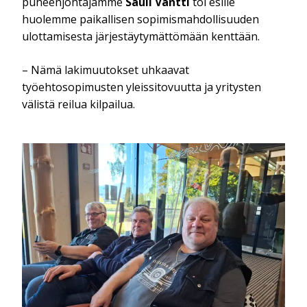
puheenjohtajamme
Sauli Väntti
toi esille
huolemme paikallisen sopimismahdollisuuden
ulottamisesta järjestäytymättömään kenttään.
– Nämä lakimuutokset uhkaavat
työehtosopimusten yleissitovuutta ja yritysten
välistä reilua kilpailua.