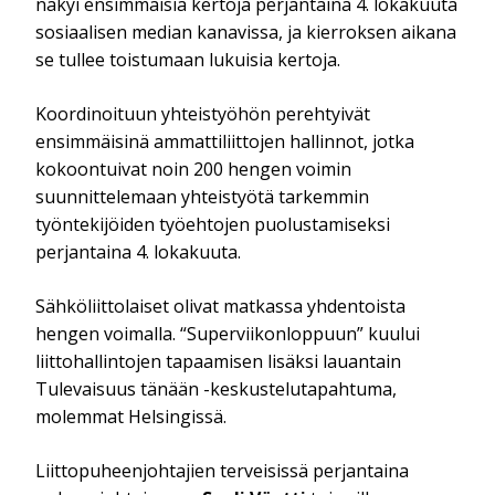
näkyi ensimmäisiä kertoja perjantaina 4. lokakuuta
sosiaalisen median kanavissa, ja kierroksen aikana
se tullee toistumaan lukuisia kertoja.
Koordinoituun yhteistyöhön perehtyivät
ensimmäisinä ammattiliittojen hallinnot, jotka
kokoontuivat noin 200 hengen voimin
suunnittelemaan yhteistyötä tarkemmin
työntekijöiden työehtojen puolustamiseksi
perjantaina 4. lokakuuta.
Sähköliittolaiset olivat matkassa yhdentoista
hengen voimalla. “Superviikonloppuun” kuului
liittohallintojen tapaamisen lisäksi lauantain
Tulevaisuus tänään -keskustelutapahtuma,
molemmat Helsingissä.
Liittopuheenjohtajien terveisissä perjantaina