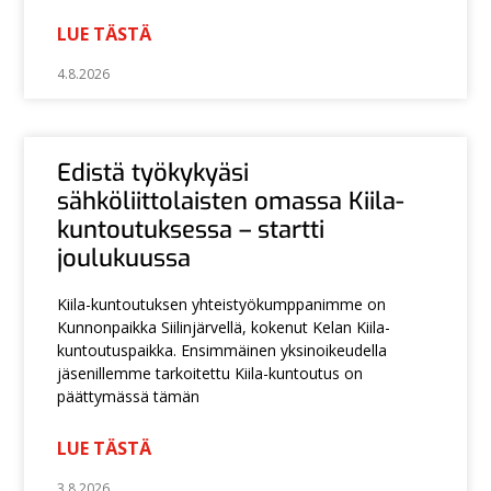
LUE TÄSTÄ
4.8.2026
Edistä työkykyäsi
sähköliittolaisten omassa Kiila-
kuntoutuksessa – startti
joulukuussa
Kiila-kuntoutuksen yhteistyökumppanimme on
Kunnonpaikka Siilinjärvellä, kokenut Kelan Kiila-
kuntoutuspaikka. Ensimmäinen yksinoikeudella
jäsenillemme tarkoitettu Kiila-kuntoutus on
päättymässä tämän
LUE TÄSTÄ
3.8.2026