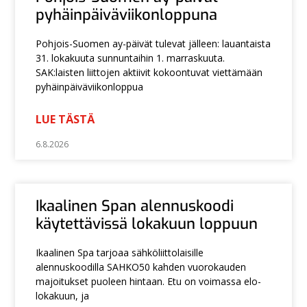
pyhäinpäiväviikonloppuna
Pohjois-Suomen ay-päivät tulevat jälleen: lauantaista
31. lokakuuta sunnuntaihin 1. marraskuuta.
SAK:laisten liittojen aktiivit kokoontuvat viettämään
pyhäinpäiväviikonloppua
LUE TÄSTÄ
6.8.2026
Ikaalinen Span alennuskoodi
käytettävissä lokakuun loppuun
Ikaalinen Spa tarjoaa sähköliittolaisille
alennuskoodilla SAHKO50 kahden vuorokauden
majoitukset puoleen hintaan. Etu on voimassa elo-
lokakuun, ja