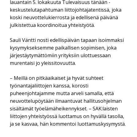
lauantain 5. lokakuuta Tulevaisuus tänään -
keskustelutapahtuman liittojohtajatentissä, joka
koski neuvottelukierrosta ja edellisenä päivänä
julkistettua koordinoitua yhteistyötä.
Sauli Väntti nosti edellispäivän tapaan isoimmaksi
kysymykseksemme paikallisen sopimisen, joka
järjestäytymättömiin yrityksiin ulottuessaan
murentaisi jo yleissitovuutta.
– Meillä on pitkäaikaiset ja hyvät suhteet
työnantajaliittojen kanssa, korosti
puheenjohtajamme mutta arveli samalla, että
neuvottelupöytään ilmaantuvat hallitusohjelman
sisältämät työelämäheikennykset. – SAK:laisten
liittojen yhteistyössä luottamus on hyvällä tasolla,
ja se kasvaa, hän kommentoi luottamuskysymystä.