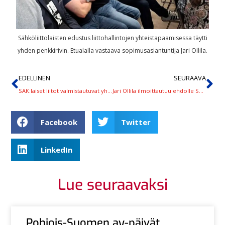
Sähköliittolaisten edustus liittohallintojen yhteistapaamisessa täytti
yhden penkkirivin. Etualalla vastaava sopimusasiantuntija Jari Ollila.
EDELLINEN
SEURAAVA
SAK:laiset liitot valmistautuvat yhdessä TES-kierrokseen
Jari Ollila ilmoittautuu ehdolle Sähköliiton puheenjohtajaksi
Facebook
Twitter
LinkedIn
Lue seuraavaksi
Pohjois-Suomen ay-päivät