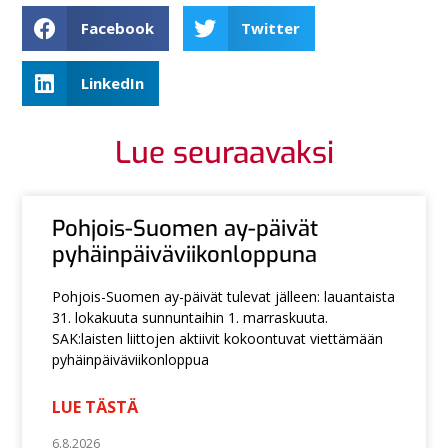
Facebook
Twitter
LinkedIn
Lue seuraavaksi
Pohjois-Suomen ay-päivät
pyhäinpäiväviikonloppuna
Pohjois-Suomen ay-päivät tulevat jälleen: lauantaista
31. lokakuuta sunnuntaihin 1. marraskuuta.
SAK:laisten liittojen aktiivit kokoontuvat viettämään
pyhäinpäiväviikonloppua
LUE TÄSTÄ
6.8.2026