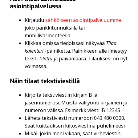
asiointipalvelussa
Kirjaudu
sähköiseen asiointipalveluumme
joko pankkitunnuksilla tai
mobiilivarmenteella.
Klikkaa omissa tiedoissasi näkyvää
Tilaa
kalenteri
-painiketta. Painikkeen alle ilmestyy
teksti
Tilattu
ja päivämäärä. Tilauksesi on nyt
voimassa.
Näin tilaat tekstiviestillä
Kirjoita tekstiviestiin kirjain B ja
jäsennumerosi. Muista välilyönti kirjaimen ja
numeron välissä. Esimerkkiviesti: B 12345
Lähetä tekstiviesti numeroon 040 480 0300.
Saat kuittauksen kiitosviestinä puhelimeesi.
Mikäli jokin meni vikaan, saat virheviestin,