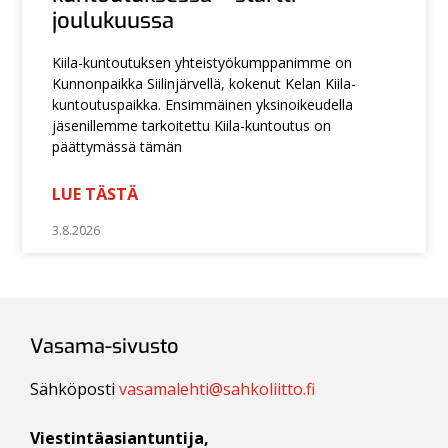
joulukuussa
Kiila-kuntoutuksen yhteistyökumppanimme on
Kunnonpaikka Siilinjärvellä, kokenut Kelan Kiila-
kuntoutuspaikka. Ensimmäinen yksinoikeudella
jäsenillemme tarkoitettu Kiila-kuntoutus on
päättymässä tämän
LUE TÄSTÄ
3.8.2026
Vasama-sivusto
Sähköposti
vasamalehti@sahkoliitto.fi
Viestintäasiantuntija,