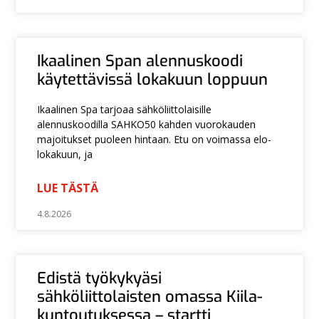
Ikaalinen Span alennuskoodi
käytettävissä lokakuun loppuun
Ikaalinen Spa tarjoaa sähköliittolaisille
alennuskoodilla SAHKO50 kahden vuorokauden
majoitukset puoleen hintaan. Etu on voimassa elo-
lokakuun, ja
LUE TÄSTÄ
4.8.2026
Edistä työkykyäsi
sähköliittolaisten omassa Kiila-
kuntoutuksessa – startti