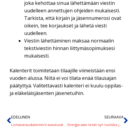
joka kehottaa sinua lähettämään viestin
uudelleen annettujen ohjeiden mukaisesti.
Tarkista, että kirjain ja jäsennumerosi ovat
oikein, tee korjaukset ja lähetä viesti
uudelleen.
Viestin lähettäminen maksaa normaalin
tekstiviestin hinnan liittymäsopimuksesi
mukaisesti.
Kalenterit toimitetaan tilaajille viimeistään ensi
vuoden alussa. Niitä ei voi tilata enää tilausajan
päätyttyä. Valitettavasti kalenteri ei kuulu oppilas-
ja eläkeläisjäsenten jäsenetuihin.
EDELLINEN
SEURAAVA
Lomavarauskalenterit avautuvat viikon kuluttua!
Energia-alan tessit nyt ruotsiksi ja englanniksi