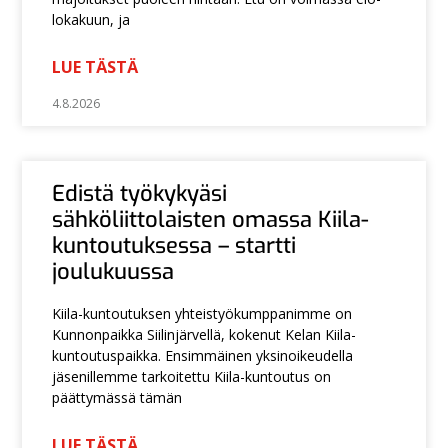
lokakuun, ja
LUE TÄSTÄ
4.8.2026
Edistä työkykyäsi
sähköliittolaisten omassa Kiila-
kuntoutuksessa – startti
joulukuussa
Kiila-kuntoutuksen yhteistyökumppanimme on
Kunnonpaikka Siilinjärvellä, kokenut Kelan Kiila-
kuntoutuspaikka. Ensimmäinen yksinoikeudella
jäsenillemme tarkoitettu Kiila-kuntoutus on
päättymässä tämän
LUE TÄSTÄ