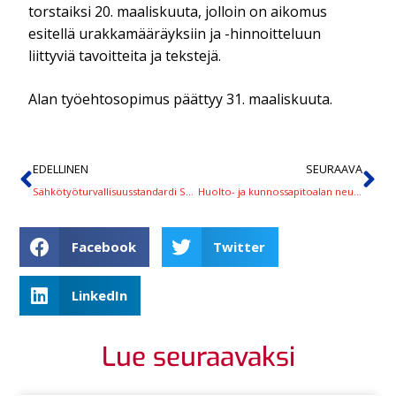
torstaiksi 20. maaliskuuta, jolloin on aikomus
esitellä urakkamääräyksiin ja -hinnoitteluun
liittyviä tavoitteita ja tekstejä.
Alan työehtosopimus päättyy 31. maaliskuuta.
EDELLINEN
SEURAAVA
Sähkötyöturvallisuusstandardi SFS 6002 on uusittu
Huolto- ja kunnossapitoalan neuvottelut alkoivat
Facebook
Twitter
LinkedIn
Lue seuraavaksi