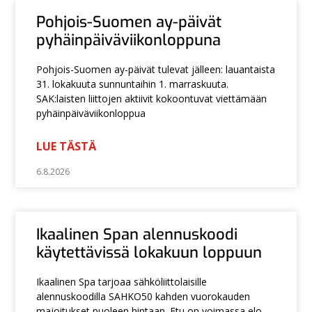
Pohjois-Suomen ay-päivät
pyhäinpäiväviikonloppuna
Pohjois-Suomen ay-päivät tulevat jälleen: lauantaista
31. lokakuuta sunnuntaihin 1. marraskuuta.
SAK:laisten liittojen aktiivit kokoontuvat viettämään
pyhäinpäiväviikonloppua
LUE TÄSTÄ
6.8.2026
Ikaalinen Span alennuskoodi
käytettävissä lokakuun loppuun
Ikaalinen Spa tarjoaa sähköliittolaisille
alennuskoodilla SAHKO50 kahden vuorokauden
majoitukset puoleen hintaan. Etu on voimassa elo-