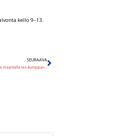
lvonta kello 9–13.
SEURAAVA
Drooniuhan aikaiset kriittiset tehtävät ja toimintatavat tarve määritellä tes-kumppaneidemme kanssa