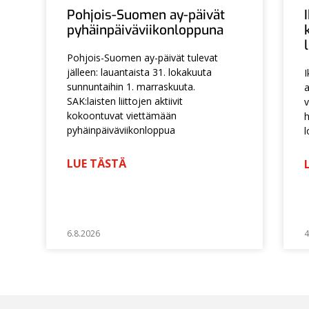
Pohjois-Suomen ay-päivät
pyhäinpäiväviikonloppuna
Pohjois-Suomen ay-päivät tulevat
jälleen: lauantaista 31. lokakuuta
I
sunnuntaihin 1. marraskuuta.
a
SAK:laisten liittojen aktiivit
v
kokoontuvat viettämään
h
pyhäinpäiväviikonloppua
l
LUE TÄSTÄ
6.8.2026
4