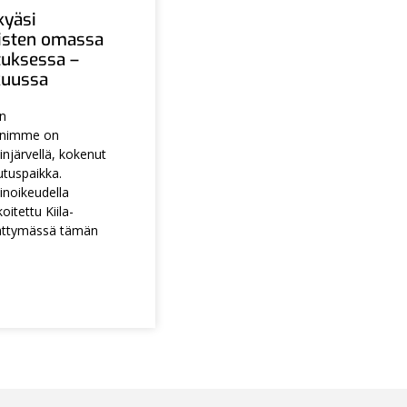
kyäsi
aisten omassa
tuksessa –
ukuussa
en
animme on
injärvellä, kokenut
utuspaikka.
noikeudella
itettu Kiila-
ättymässä tämän