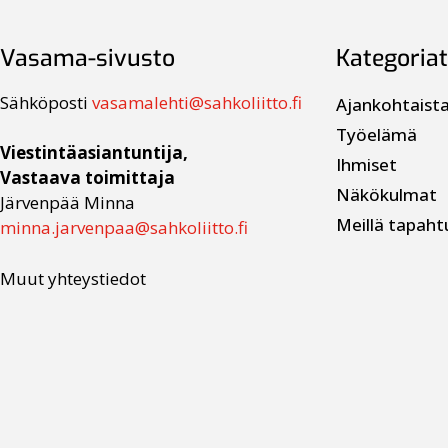
Vasama-sivusto
Kategoriat
Sähköposti
vasamalehti@sahkoliitto.fi
Ajankohtaist
Työelämä
Viestintäasiantuntija,
Ihmiset
Vastaava toimittaja
Näkökulmat
Järvenpää Minna
Meillä tapaht
minna.jarvenpaa@sahkoliitto.fi
Muut yhteystiedot