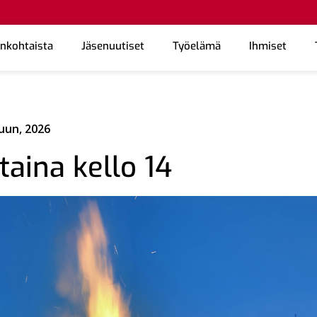
ankohtaista
Jäsenuutiset
Työelämä
Ihmiset
uun, 2026
aina kello 14