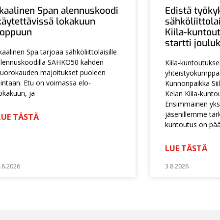
Ikaalinen Span alennuskoodi
Edistä työky
käytettävissä lokakuun
sähköliittol
loppuun
Kiila-kuntou
startti joul
kaalinen Spa tarjoaa sähköliittolaisille
lennuskoodilla SAHKO50 kahden
Kiila-kuntoutuks
uorokauden majoitukset puoleen
yhteistyökumpp
intaan. Etu on voimassa elo-
Kunnonpaikka Siil
okakuun, ja
Kelan Kiila-kunto
Ensimmäinen yksi
jäsenillemme tarko
LUE TÄSTÄ
kuntoutus on pä
LUE TÄSTÄ
.8.2026
3.8.2026