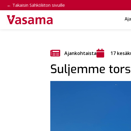
← Takaisin Sähköliiton sivuille
Aj
Ajankohtaista
17 kesäk
Suljemme torst