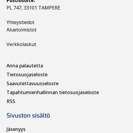
Postiosoite:
PL 747, 33101 TAMPERE
Yhteystiedot
Aluetoimistot
Verkkolaskut
Anna palautetta
Tietosuojaseloste
Saavutettavuusseloste
Tapahtumienhallinnan t
ietosuojaseloste
RSS
Sivuston sisältö
Jäsenyys