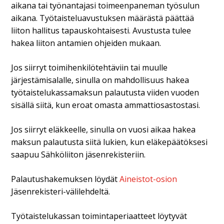
aikana tai työnantajasi toimeenpaneman työsulun
aikana. Työtaisteluavustuksen määrästä päättää
liiton hallitus tapauskohtaisesti. Avustusta tulee
hakea liiton antamien ohjeiden mukaan.
Jos siirryt toimihenkilötehtäviin tai muulle
järjestämisalalle, sinulla on mahdollisuus hakea
työtaistelukassamaksun palautusta viiden vuoden
sisällä siitä, kun eroat omasta ammattiosastostasi.
Jos siirryt eläkkeelle, sinulla on vuosi aikaa hakea
maksun palautusta siitä lukien, kun eläkepäätöksesi
saapuu Sähköliiton jäsenrekisteriin.
Palautushakemuksen löydät
Aineistot-osion
Jäsenrekisteri-välilehdeltä.
Työtaistelukassan toimintaperiaatteet löytyvät