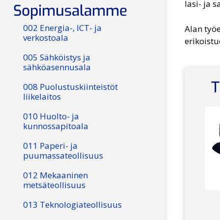
lasi- ja 
Sopimusalamme
002 Energia-, ICT- ja
Alan työ
verkostoala
erikoistu
005 Sähköistys ja
sähköasennusala
T
008 Puolustuskiinteistöt
liikelaitos
010 Huolto- ja
kunnossapitoala
011 Paperi- ja
puumassateollisuus
012 Mekaaninen
metsäteollisuus
013 Teknologiateollisuus