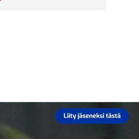
Liity jäseneksi tästä