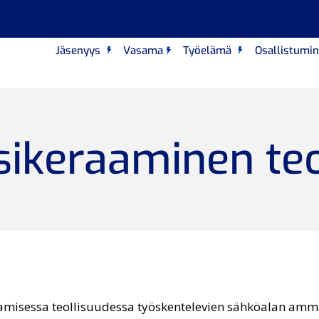
Jäsenyys
Vasama
Työelämä
Osallistumi
sikeraaminen teo
amisessa teollisuudessa työskentelevien sähköalan amm