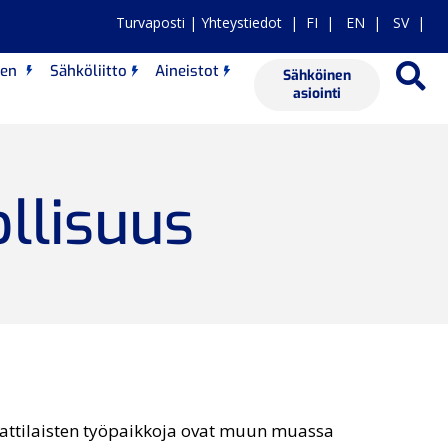
Turvaposti
|
Yhteystiedot
|
FI
|
EN
|
SV |
nen
Sähköliitto
Aineistot
Sähköinen
asiointi
llisuus
attilaisten työpaikkoja ovat muun muassa