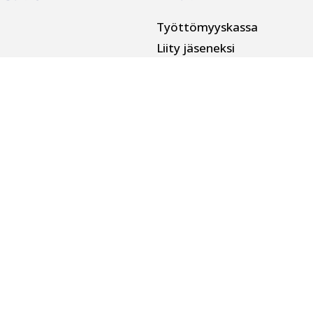
Työttömyyskassa
Liity jäseneksi
Svenska
n
English