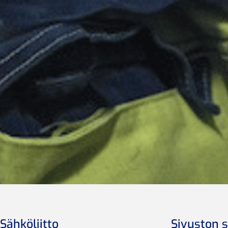
Sähköliitto
Sivuston s