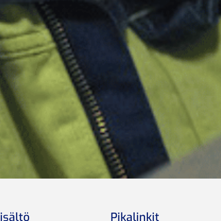
isältö
Pikalinkit