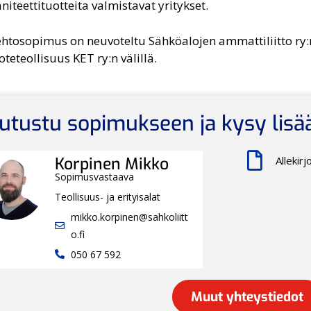
saniteettituotteita valmistavat yritykset.
ehtosopimus on neuvoteltu Sähköalojen ammattiliitto ry:n
oteteollisuus KET ry:n välillä.
utustu sopimukseen ja kysy lisä
Allekir
Korpinen Mikko
Sopimusvastaava
Teollisuus- ja erityisalat
mikko.korpinen@sahkoliitt
o.fi
050 67 592
Muut yhteystiedot