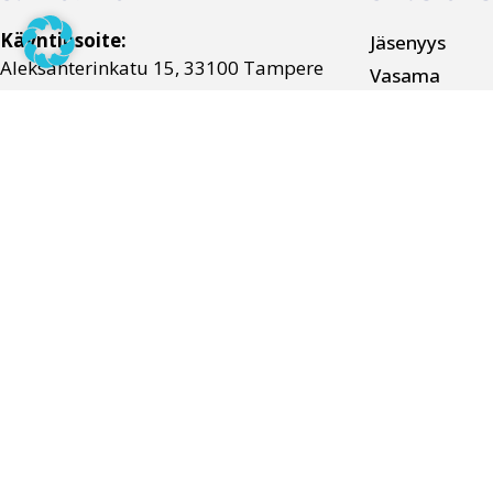
Käyntiosoite:
Jäsenyys
Aleksanterinkatu 15, 33100 Tampere
Vasama
Työelämä
Postiosoite:
Osallistumine
PL 747, 33101 TAMPERE
Sähköliitto
Yhteystiedot
Aineistot
Aluetoimistot
Verkkolaskut
Anna palautetta
Tietosuojaseloste
Saavutettavuusseloste
Tapahtumienhallinnan t
ietosuojaseloste