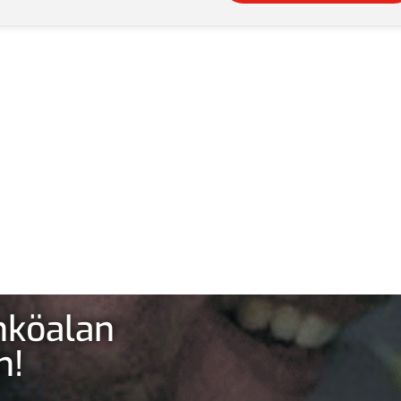
ähköalan
n!