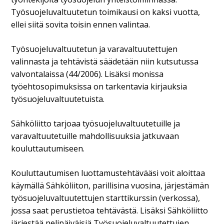
Työsuojeluvaltuutetun toimikausi on kaksi vuotta,
ellei siitä sovita toisin ennen valintaa.
Työsuojeluvaltuutetun ja varavaltuutettujen
valinnasta ja tehtävistä säädetään niin kutsutussa
valvontalaissa (44/2006). Lisäksi monissa
työehtosopimuksissa on tarkentavia kirjauksia
työsuojeluvaltuutetuista.
Sähköliitto tarjoaa työsuojeluvaltuutetuille ja
varavaltuutetuille mahdollisuuksia jatkuvaan
kouluttautumiseen.
Kouluttautumisen luottamustehtävääsi voit aloittaa
käymällä Sähköliiton, parillisina vuosina, järjestämän
työsuojeluvaltuutettujen starttikurssin (verkossa),
jossa saat perustietoa tehtävästä. Lisäksi Sähköliitto
järjestää nelipäiväisiä Työsuojeluvaltuutettujen