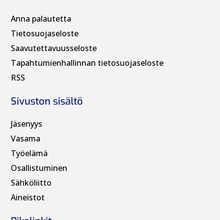
Anna palautetta
Tietosuojaseloste
Saavutettavuusseloste
Tapahtumienhallinnan t
ietosuojaseloste
RSS
Sivuston sisältö
Jäsenyys
Vasama
Työelämä
Osallistuminen
Sähköliitto
Aineistot