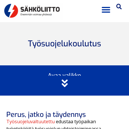
Työsuojelukoulutus
Avaa valikko
Perus, jatko ja täydennys
Työsuojeluvaltuutettu
edustaa työpaikan
työntekijöitä työsuojelun yhteistoiminnassa.