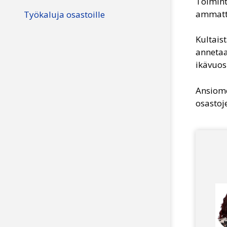
Toimint
ammatti
Työkaluja osastoille
Kultais
annetaa
ikävuos
Ansiome
osastoje