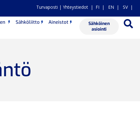
Turvaposti
|
Yhteystiedot
|
FI
|
EN
|
SV |
nen
Sähköliitto
Aineistot
Sähköinen
asiointi
äntö