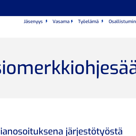
Jäsenyys
Vasama
Työelämä
Osallistumi
iomerkkiohjesä
ianosoituksena järjestötyöstä