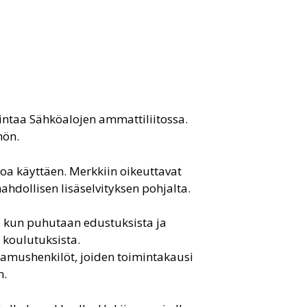
mintaa Sähköalojen ammattiliitossa.
hön.
a käyttäen. Merkkiin oikeuttavat
ahdollisen lisäselvityksen pohjalta.
 kun puhutaan edustuksista ja
 koulutuksista.
tamushenkilöt, joiden toimintakausi
n.