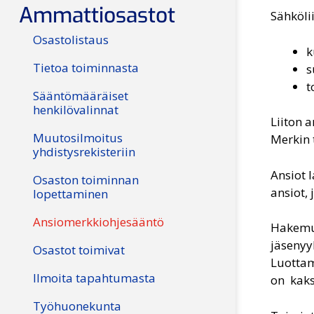
Ammattiosastot
Sähköli
Osastolistaus
k
Tietoa toiminnasta
s
t
Sääntömääräiset
henkilövalinnat
Liiton 
Muutosilmoitus
Merkin 
yhdistysrekisteriin
Ansiot 
Osaston toiminnan
ansiot,
lopettaminen
Ansiomerkkiohjesääntö
Hakemuk
jäsenyy
Osastot toimivat
Luottam
Ilmoita tapahtumasta
on kaks
Työhuonekunta