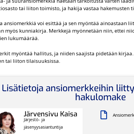
a- ja suuransiomerkkiä haetaan tarkoitusta varten laadit
osasto tai liiton toimisto, ja hakija vastaa hakemusten t
ta ansiomerkkiä voi esittää ja sen myöntää ainoastaan lii
n myös kunniakirja. Merkkejä myönnetään niin, ettei nii
ien lukumäärää.
rkit myöntää hallitus, ja niiden saajista pidetään kirja
n tai liiton tilaisuuksissa.
Lisätietoja ansiomerkkeihin liitty
hakulomake
Järvensivu Kaisa
Ansiomer
Järjestö- ja
jäsenyysasiantuntija