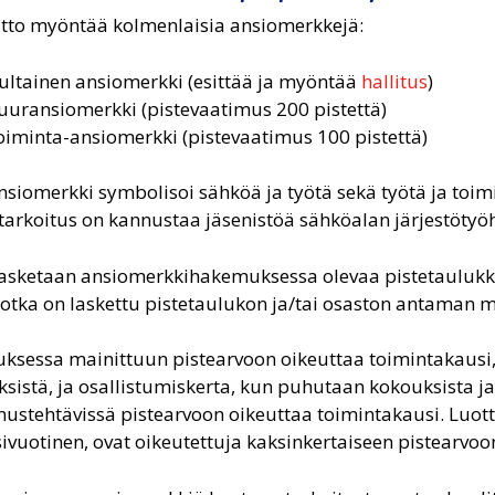
itto myöntää kolmenlaisia ansiomerkkejä:
ultainen ansiomerkki (esittää ja myöntää
hallitus
)
uuransiomerkki (pistevaatimus 200 pistettä)
oiminta-ansiomerkki (pistevaatimus 100 pistettä)
ansiomerkki symbolisoi sähköä ja työtä sekä työtä ja toi
tarkoitus on kannustaa jäsenistöä sähköalan järjestötyö
lasketaan ansiomerkkihakemuksessa olevaa pistetaulukko
 jotka on laskettu pistetaulukon ja/tai osaston antaman m
sessa mainittuun pistearvoon oikeuttaa toimintakausi,
ksistä, ja osallistumiskerta, kun puhutaan kokouksista ja
ustehtävissä pistearvoon oikeuttaa toimintakausi. Luot
ivuotinen, ovat oikeutettuja kaksinkertaiseen pistearvoo