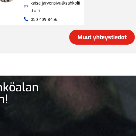
kaisa.jarvensivu@sahkolii
tto.fi
050 409 8456
Muut yhteystiedot
ähköalan
n!