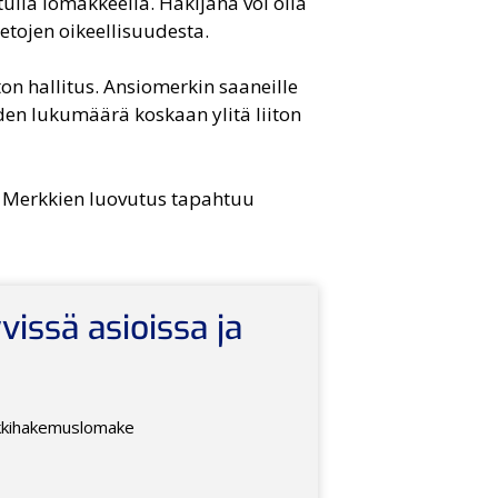
ulla lomakkeella. Hakijana voi olla
ietojen oikeellisuudesta.
ton hallitus. Ansiomerkin saaneille
den lukumäärä koskaan ylitä liiton
a. Merkkien luovutus tapahtuu
vissä asioissa ja
kkihakemuslomake