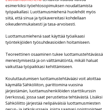
esimerkiksi työehtosopimuksen noudattamista
työpaikallasi. Luottamusmiehenä huolehdit myös
siitä, että sinua ja työkavereitasi kohdellaan
oikeudenmukaisesti ja tasa-arvoisesti.
Luottamusmiehenä saat käyttää työaikaasi
työntekijöiden työsuhdeasioiden hoitamiseen.
Teoreettinen osaaminen tukee luottamustehtävässä
menestymisestä ja on välttämätöntä, mikäli haluat
vaikuttaa työpaikkasi kehittämiseen.
Kouluttautumisen luottamustehtävääsi voit aloittaa
käymällä Sähköliiton, parittomina vuosina
järjestämän, luottamushenkilöiden starttikurssin
(verkossa), jossa saat perustietoa tehtävästä. Lisäksi
Sähköliitto järjestää nelipäiväisiä luottamusmiesten
perus- ja jatkokursseja, joista saamasi opintopisteet