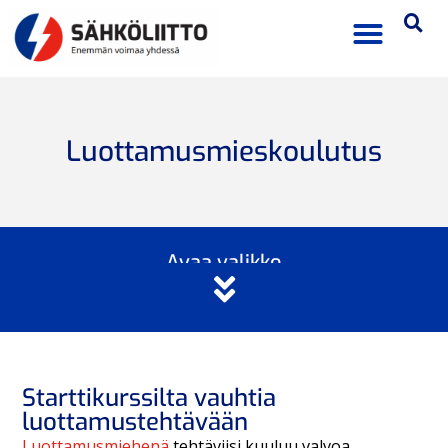
Luottamusmieskoulutus
Avaa valikko
Starttikurssilta vauhtia
luottamustehtävään
Luottamusmiehenä
tehtäviisi kuuluu valvoa