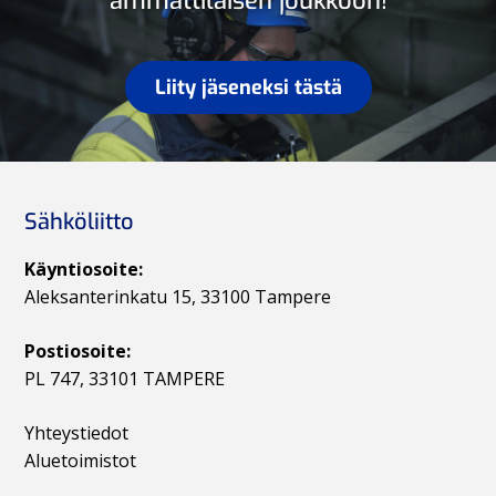
ammattilaisen joukkoon!
Liity jäseneksi tästä
Sähköliitto
Käyntiosoite:
Aleksanterinkatu 15, 33100 Tampere
Postiosoite:
PL 747, 33101 TAMPERE
Yhteystiedot
Aluetoimistot