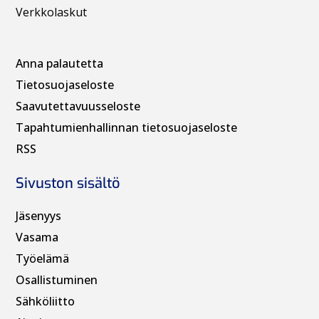
Verkkolaskut
Anna palautetta
Tietosuojaseloste
Saavutettavuusseloste
Tapahtumienhallinnan t
ietosuojaseloste
RSS
Sivuston sisältö
Jäsenyys
Vasama
Työelämä
Osallistuminen
Sähköliitto