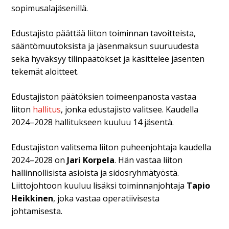
sopimusalajäsenillä.
Edustajisto päättää liiton toiminnan tavoitteista,
sääntömuutoksista ja jäsenmaksun suuruudesta
sekä hyväksyy tilinpäätökset ja käsittelee jäsenten
tekemät aloitteet.
Edustajiston päätöksien toimeenpanosta vastaa
liiton
hallitus
, jonka edustajisto valitsee. Kaudella
2024–2028 hallitukseen kuuluu 14 jäsentä.
Edustajiston valitsema liiton puheenjohtaja kaudella
2024–2028 on
Jari Korpela
. Hän vastaa liiton
hallinnollisista asioista ja sidosryhmätyöstä.
Liittojohtoon kuuluu lisäksi toiminnanjohtaja
Tapio
Heikkinen
, joka vastaa operatiivisesta
johtamisesta.