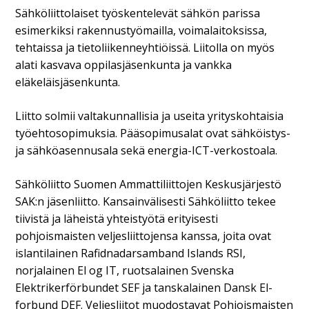
Sähköliittolaiset työskentelevät sähkön parissa
esimerkiksi rakennustyömailla, voimalaitoksissa,
tehtaissa ja tietoliikenneyhtiöissä. Liitolla on myös
alati kasvava oppilasjäsenkunta ja vankka
eläkeläisjäsenkunta.
Liitto solmii valtakunnallisia ja useita yrityskohtaisia
työehtosopimuksia. Pääsopimusalat ovat sähköistys-
ja sähköasennusala sekä energia-ICT-verkostoala.
Sähköliitto Suomen Ammattiliittojen Keskusjärjestö
SAK:n jäsenliitto. Kansainvälisesti Sähköliitto tekee
tiivistä ja läheistä yhteistyötä erityisesti
pohjoismaisten veljesliittojensa kanssa, joita ovat
islantilainen Rafidnadarsamband Islands RSI,
norjalainen El og IT, ruotsalainen Svenska
Elektrikerförbundet SEF ja tanskalainen Dansk El-
forbund DEF. Veljesliitot muodostavat Pohjoismaisten