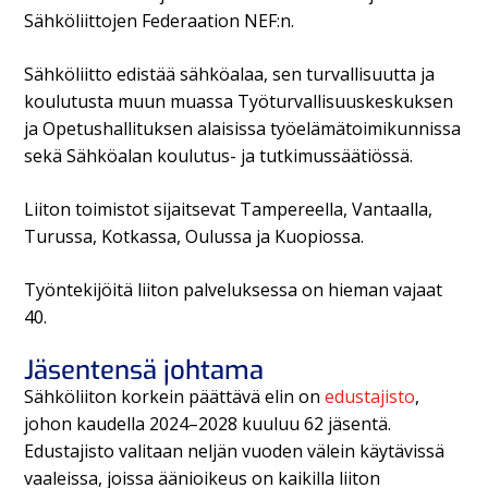
Sähköliittojen Federaation NEF:n.
Sähköliitto edistää sähköalaa, sen turvallisuutta ja
koulutusta muun muassa Työturvallisuuskeskuksen
ja Opetushallituksen alaisissa työelämätoimikunnissa
sekä Sähköalan koulutus- ja tutkimussäätiössä.
Liiton toimistot sijaitsevat Tampereella, Vantaalla,
Turussa, Kotkassa, Oulussa ja Kuopiossa.
Työntekijöitä liiton palveluksessa on hieman vajaat
40.
Jäsentensä johtama
Sähköliiton korkein päättävä elin on
edustajisto
,
johon kaudella 2024–2028 kuuluu 62 jäsentä.
Edustajisto valitaan neljän vuoden välein käytävissä
vaaleissa, joissa äänioikeus on kaikilla liiton