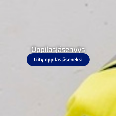
Oppilasjäsenyys
Liity oppilasjäseneksi