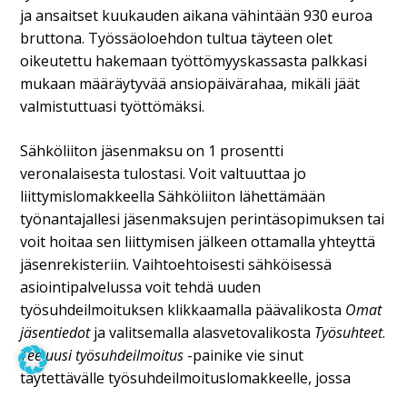
ja ansaitset kuukauden aikana vähintään 930 euroa
bruttona.
Työssäoloehdon tultua täyteen olet
oikeutettu hakemaan työttömyyskassasta palkkasi
mukaan
määräytyvää ansiopäivärahaa, mikäli jäät
valmistuttuasi työttömäksi.
Sähköliiton jäsenmaksu on 1 prosentti
veronalaisesta tulostasi. Voit valtuuttaa jo
liittymislomakkeella Sähköliiton lähettämään
työnantajallesi jäsenmaksujen perintäsopimuksen tai
voit hoitaa sen liittymisen jälkeen ottamalla yhteyttä
jäsenrekisteriin. Vaihtoehtoisesti sähköisessä
asiointipalvelussa voit tehdä uuden
työsuhdeilmoituksen klikkaamalla päävalikosta
Omat
jäsentiedot
ja valitsemalla alasvetovalikosta
Työsuhteet
.
Tee uusi työsuhdeilmoitus
-painike vie sinut
täytettävälle työsuhdeilmoituslomakkeelle, jossa
valitset työnantajaperinnän. Sähköliiton