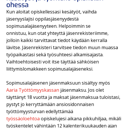
ohessa
Kun aloitat opiskellessasi kesätyöt, vaihda
jäsenyyslajisi oppilasjäsenyydestä
sopimusalajäsenyyteen. Helpoimmin se
onnistuu,
kun otat yhteyttä jäsenrekisteriimme,
jolloin kaikki tarvittavat tiedot käydään kerralla
lävitse.
Jäsenrekisteri
tarvitsee tiedon muun
muassa
työpaikastasi sekä työsuhteesi alkamisajasta.
Vaihtoehtoisesti voit itse täyttää sähköisen
liittymislomakkeen sopimusalajäseneksi.
Sopimusalajäsenen jäsenmaksuun sisältyy myös
Aaria Työttömyyskassan
jäsenmaksu. Jos
olet
täyttänyt 18 vuotta ja maksat jäsenmaksua tuloistasi,
pystyt jo kerryttämään ansiosidonnaisen
työttömyysturvan edellyttämää
työssäoloehtoa
opiskelujesi aikana pikkuhiljaa, mikäli
työskentelet vähintään 12 kalenterikuukauden ajan