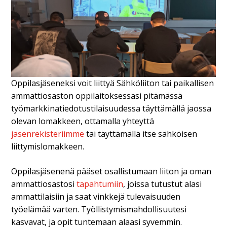
Oppilasjäseneksi voit liittyä Sähköliiton tai paikallisen
ammattiosaston oppilaitoksessasi pitämässä
työmarkkinatiedotustilaisuudessa täyttämällä jaossa
olevan lomakkeen, ottamalla yhteyttä
jäsenrekisteriimme
tai täyttämällä itse sähköisen
liittymislomakkeen.
Oppilasjäsenenä pääset osallistumaan liiton ja oman
ammattiosastosi
tapahtumiin
, joissa tutustut alasi
ammattilaisiin ja saat vinkkejä tulevaisuuden
työelämää varten. Työllistymismahdollisuutesi
kasvavat, ja opit tuntemaan alaasi syvemmin.