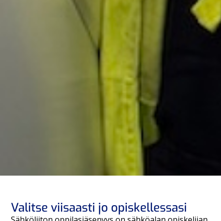
Valitse viisaasti jo opiskellessasi
Sähköliiton oppilasjäsenyys on sähköalan opiskelijan