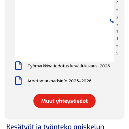
0
5
2
7
7
1
5
5
Työmarkkinatiedotus kevätlukukausi 2026
Arbetsmarknadsinfo 2025–2026
Muut yhteystiedot
Kesätyöt ja työnteko opiskelun