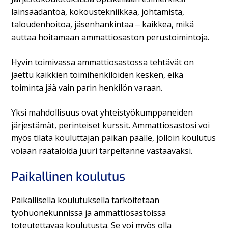
lainsäädäntöä, kokoustekniikkaa, johtamista,
taloudenhoitoa, jäsenhankintaa
‒ kaikkea, mikä
auttaa hoitamaan ammattiosaston perustoimintoja.
Hyvin toimivassa ammattiosastossa tehtävät on
jaettu kaikkien toimihenkilöiden kesken, eikä
toiminta jää vain parin henkilön varaan.
Yksi mahdollisuus ovat yhteistyökumppaneiden
järjestämät, perinteiset kurssit. Ammattiosastosi voi
myös tilata kouluttajan paikan päälle, jolloin koulutus
voiaan räätälöidä juuri tarpeitanne vastaavaksi.
Paikallinen koulutus
Paikallisella koulutuksella tarkoitetaan
työhuonekunnissa ja ammattiosastoissa
toteutettavaa koulutusta. Se voi myös olla