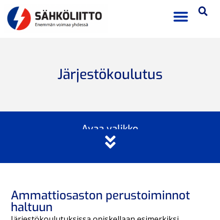
Järjestökoulutus
Avaa valikko
Ammattiosaston perustoiminnot
haltuun
Järjestökoulutuksissa opiskellaan esimerkiksi