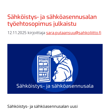
Sähköistys- ja sähköasennusalan
työehtosopimus julkaistu
12.11.2025
kirjoittaja
sara.putaansuu@sahkoliitto.fi
Sähköistys- ja sähköasennusalan uusi