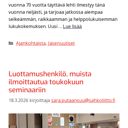
vuonna 70 vuotta täyttävä lehti ilmestyy tänä
vuonna neljästi, ja tarjoaa jatkossa aiempaa
selkeämmän, raikkaamman ja helppolukuisemman
lukukokemuksen. Uusi …
Lue lisää
Ajankohtaista
,
Jäsenuutiset
Luottamushenkilö, muista
ilmoittautua toukokuun
seminaariin
18.3.2026
kirjoittaja
sara.putaansuu@sahkoliitto.fi