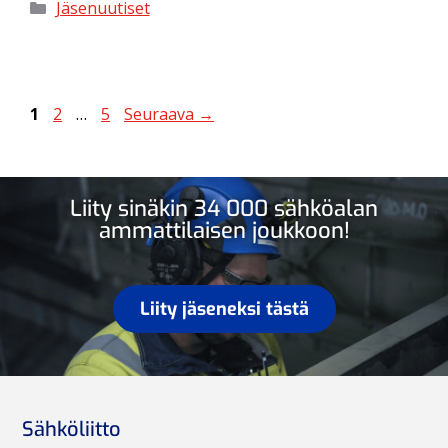
Jäsenuutiset
1
2
…
5
Seuraava
→
Liity sinäkin 34 000 sähköalan
ammattilaisen joukkoon!
Liity jäseneksi tästä
Sähköliitto