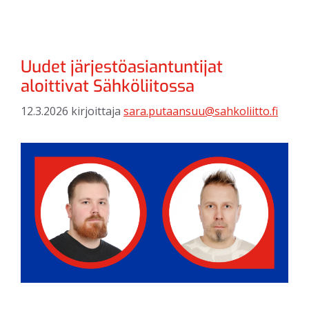
Uudet järjestöasiantuntijat
aloittivat Sähköliitossa
12.3.2026
kirjoittaja
sara.putaansuu@sahkoliitto.fi