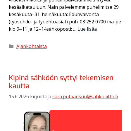
kesäaikatauluun. Näin palvelemme puhelimitse 29.
kesäkuuta–31. heinäkuuta: Edunvalvonta
(työsuhde- ja työehtoasiat) puh. 03 252 0700 ma-pe
klo 9‒11 ja 12‒14sähköposti: …
Lue lisää
Ajankohtaista
Kipinä sähköön syttyi tekemisen
kautta
15.6.2026
kirjoittaja
sara.putaansuu@sahkoliitto.fi