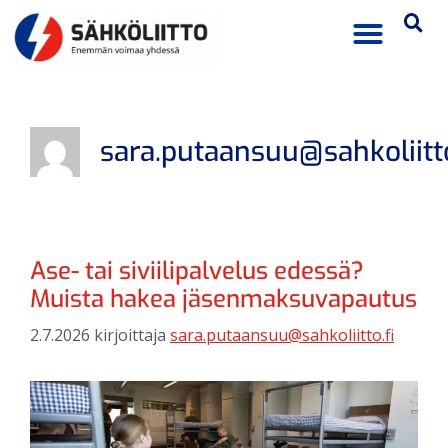
sara.putaansuu@sahkoliitto
Ase- tai siviilipalvelus edessä?
Muista hakea jäsenmaksuvapautus
2.7.2026
kirjoittaja
sara.putaansuu@sahkoliitto.fi