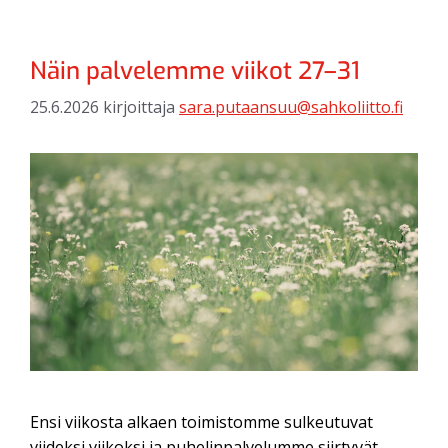
Näin palvelemme viikot 27–31
25.6.2026
kirjoittaja
sara.putaansuu@sahkoliitto.fi
Ensi viikosta alkaen toimistomme sulkeutuvat
viideksi viikoksi ja puhelinpalvelumme siirtyvät