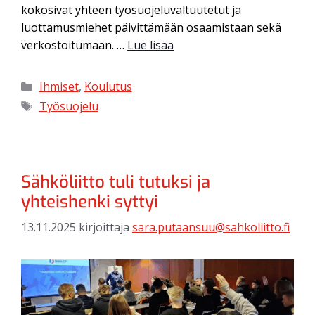
kokosivat yhteen työsuojeluvaltuutetut ja
luottamusmiehet päivittämään osaamistaan sekä
verkostoitumaan. …
Lue lisää
Ihmiset
,
Koulutus
Työsuojelu
Sähköliitto tuli tutuksi ja
yhteishenki syttyi
13.11.2025
kirjoittaja
sara.putaansuu@sahkoliitto.fi