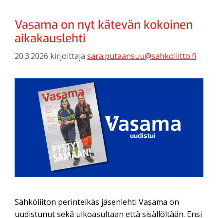
Vasama on nyt kätevän kokoinen
aikakauslehti
20.3.2026
kirjoittaja
sara.putaansuu@sahkoliitto.fi
Sähköliiton perinteikäs jäsenlehti Vasama on
uudistunut sekä ulkoasultaan että sisällöltään. Ensi