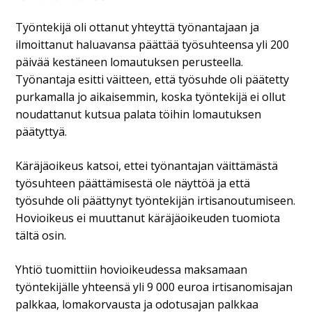
Työntekijä oli ottanut yhteyttä työnantajaan ja
ilmoittanut haluavansa päättää työsuhteensa yli 200
päivää kestäneen lomautuksen perusteella.
Työnantaja esitti väitteen, että työsuhde oli päätetty
purkamalla jo aikaisemmin, koska työntekijä ei ollut
noudattanut kutsua palata töihin lomautuksen
päätyttyä.
Käräjäoikeus katsoi, ettei työnantajan väittämästä
työsuhteen päättämisestä ole näyttöä ja että
työsuhde oli päättynyt työntekijän irtisanoutumiseen.
Hovioikeus ei muuttanut käräjäoikeuden tuomiota
tältä osin.
Yhtiö tuomittiin hovioikeudessa maksamaan
työntekijälle yhteensä yli 9 000 euroa irtisanomisajan
palkkaa, lomakorvausta ja odotusajan palkkaa