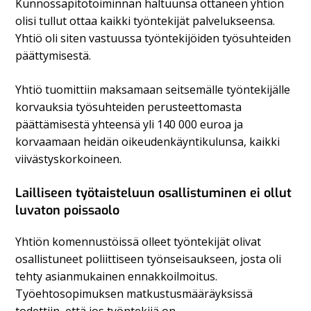
Kunnossapitotoiminnan haltuunsa ottaneen yhtiön
olisi tullut ottaa kaikki työntekijät palvelukseensa.
Yhtiö oli siten vastuussa työntekijöiden työsuhteiden
päättymisestä.
Yhtiö tuomittiin maksamaan seitsemälle työntekijälle
korvauksia työsuhteiden perusteettomasta
päättämisestä yhteensä yli 140 000 euroa ja
korvaamaan heidän oikeudenkäyntikulunsa, kaikki
viivästyskorkoineen.
Lailliseen työtaisteluun osallistuminen ei ollut
luvaton poissaolo
Yhtiön komennustöissä olleet työntekijät olivat
osallistuneet poliittiseen työnseisaukseen, josta oli
tehty asianmukainen ennakkoilmoitus.
Työehtosopimuksen matkustusmääräyksissä