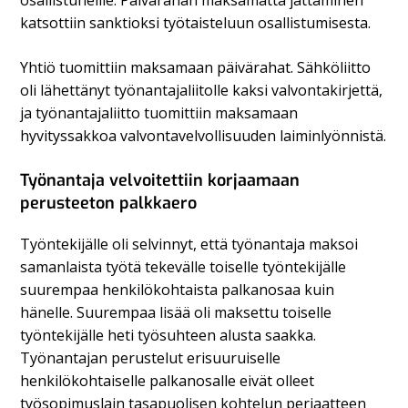
osallistuneille. Päivärahan maksamatta jättäminen
katsottiin sanktioksi työtaisteluun osallistumisesta.
Yhtiö tuomittiin maksamaan päivärahat. Sähköliitto
oli lähettänyt työnantajaliitolle kaksi valvontakirjettä,
ja työnantajaliitto tuomittiin maksamaan
hyvityssakkoa valvontavelvollisuuden laiminlyönnistä.
Työnantaja velvoitettiin korjaamaan
perusteeton palkkaero
Työntekijälle oli selvinnyt, että työnantaja maksoi
samanlaista työtä tekevälle toiselle työntekijälle
suurempaa henkilökohtaista palkanosaa kuin
hänelle. Suurempaa lisää oli maksettu toiselle
työntekijälle heti työsuhteen alusta saakka.
Työnantajan perustelut erisuuruiselle
henkilökohtaiselle palkanosalle eivät olleet
työsopimuslain tasapuolisen kohtelun periaatteen