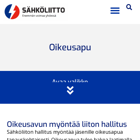
Oikeusapu
Avaa valikko
Oikeusavun myöntää liiton hallitus
Sähköliiton hallitus myöntää jäsenille oikeusapua
tapauskohtaisesti. Oikeusapua tulee hakea laatimalla