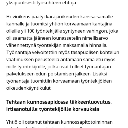
yksipuolisesti työsuhteen ehtoja.
Hovioikeus päätyi käräjäoikeuden kanssa samalle
kannalle ja tuomitsi yhtiön korvaamaan kantajina
olleille yli 100 työntekijälle syntyneen vahingon, joka
oli saamatta jääneen lounassetelin nimellisarvo
vähennettynä työntekijän maksamalla hinnalla.
Työnantaja velvoitettiin myös tasapuolisen kohtelun
vaatimuksen perusteella antamaan sama etu myös
niille työntekijöille, jotka ovat tulleet työnantajan
palvelukseen edun poistamisen jälkeen. Lisäksi
työnantaja tuomittiin korvaamaan työntekijöiden
oikeudenkäyntikulut.
Tehtaan kunnossapidossa liikkeenluovutus,
irtisanotuille työntekijöille korvauksia
Yhtiö oli ostanut tehtaan kunnossapitotoiminnan