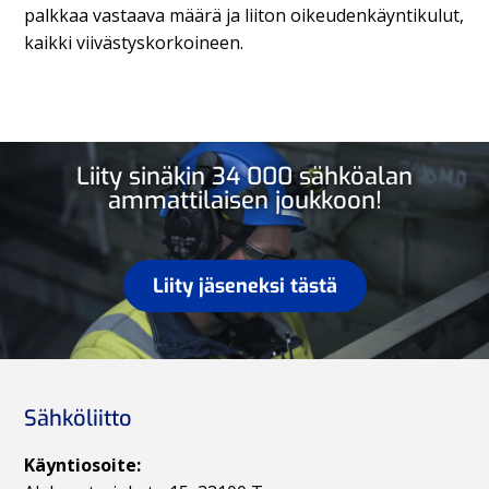
palkkaa vastaava määrä ja liiton oikeudenkäyntikulut,
kaikki viivästyskorkoineen.
Liity sinäkin 34 000 sähköalan
ammattilaisen joukkoon!
Liity jäseneksi tästä
Sähköliitto
Käyntiosoite: