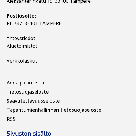
Aleksanterinkatu 15, 33100 Tampere
Postiosoite:
PL 747, 33101 TAMPERE
Yhteystiedot
Aluetoimistot
Verkkolaskut
Anna palautetta
Tietosuojaseloste
Saavutettavuusseloste
Tapahtumienhallinnan t
ietosuojaseloste
RSS
Sivuston sisältö