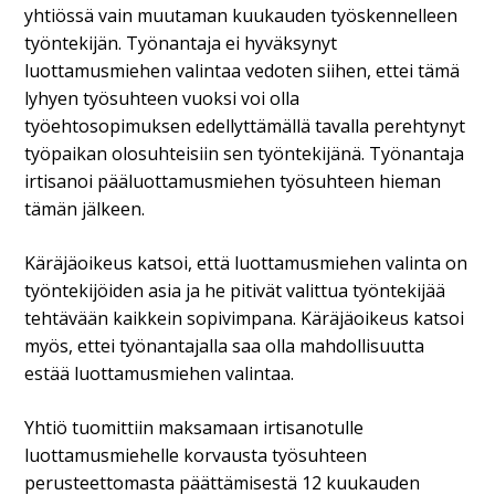
yhtiössä vain muutaman kuukauden työskennelleen
työntekijän. Työnantaja ei hyväksynyt
luottamusmiehen valintaa vedoten siihen, ettei tämä
lyhyen työsuhteen vuoksi voi olla
työehtosopimuksen edellyttämällä tavalla perehtynyt
työpaikan olosuhteisiin sen työntekijänä. Työnantaja
irtisanoi pääluottamusmiehen työsuhteen hieman
tämän jälkeen.
Käräjäoikeus katsoi, että luottamusmiehen valinta on
työntekijöiden asia ja he pitivät valittua työntekijää
tehtävään kaikkein sopivimpana. Käräjäoikeus katsoi
myös, ettei työnantajalla saa olla mahdollisuutta
estää luottamusmiehen valintaa.
Yhtiö tuomittiin maksamaan irtisanotulle
luottamusmiehelle korvausta työsuhteen
perusteettomasta päättämisestä 12 kuukauden