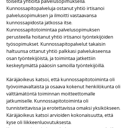
toiselta yhtiöltä palvelusopimuksella.
Kunnossapitopalveluja ostanut yhtiö irtisanoi
palvelusopimuksen ja ilmoitti vastaavansa
kunnossapidosta jatkossa itse.
Kunnossapitotoimintaa palvelusopimuksen
perusteella hoitanut yhtiö irtisanoi työntekijöiden
työsopimukset. Kunnossapitopalvelut takaisin
haltuunsa ottanut yhtiö palkkasi palvelukseensa
osan työntekijöistä, ja toimintaa jatkettiin
keskeytymättä pääosin samoilla työntekijöillä.
Käräjäoikeus katsoi, että kunnossapitotoiminta oli
työvoimavaltaista ja osaava kokenut henkilökunta oli
välttämätöntä toiminnan moitteettomalle
jatkumiselle. Kunnossapitotoiminta oli
tunnistettavissa ja erotettavissa omaksi yksikökseen.
Käräjäoikeus katsoi arvioiden kokonaisuutta, että
kyse oli liikkeenluovutuksesta.