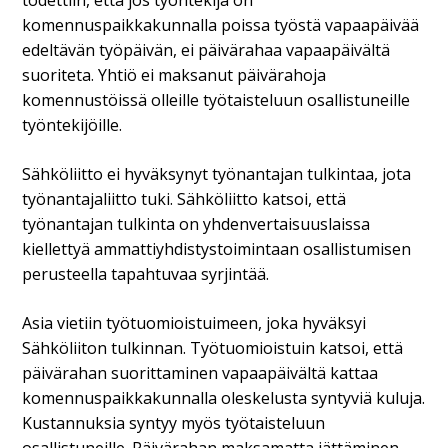
todettiin, että jos työntekijä on
komennuspaikkakunnalla poissa työstä vapaapäivää
edeltävän työpäivän, ei päivärahaa vapaapäivältä
suoriteta. Yhtiö ei maksanut päivärahoja
komennustöissä olleille työtaisteluun osallistuneille
työntekijöille.
Sähköliitto ei hyväksynyt työnantajan tulkintaa, jota
työnantajaliitto tuki. Sähköliitto katsoi, että
työnantajan tulkinta on yhdenvertaisuuslaissa
kiellettyä ammattiyhdistystoimintaan osallistumisen
perusteella tapahtuvaa syrjintää.
Asia vietiin työtuomioistuimeen, joka hyväksyi
Sähköliiton tulkinnan. Työtuomioistuin katsoi, että
päivärahan suorittaminen vapaapäivältä kattaa
komennuspaikkakunnalla oleskelusta syntyviä kuluja.
Kustannuksia syntyy myös työtaisteluun