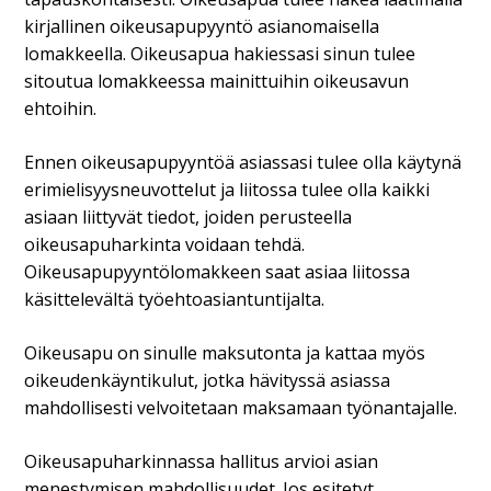
kirjallinen oikeusapupyyntö asianomaisella
lomakkeella. Oikeusapua hakiessasi sinun tulee
sitoutua lomakkeessa mainittuihin oikeusavun
ehtoihin.
Ennen oikeusapupyyntöä asiassasi tulee olla käytynä
erimielisyysneuvottelut ja liitossa tulee olla kaikki
asiaan liittyvät tiedot, joiden perusteella
oikeusapuharkinta voidaan tehdä.
Oikeusapupyyntölomakkeen saat asiaa liitossa
käsittelevältä työehtoasiantuntijalta.
Oikeusapu on sinulle maksutonta ja kattaa myös
oikeudenkäyntikulut, jotka hävityssä asiassa
mahdollisesti velvoitetaan maksamaan työnantajalle.
Oikeusapuharkinnassa hallitus arvioi asian
menestymisen mahdollisuudet. Jos esitetyt