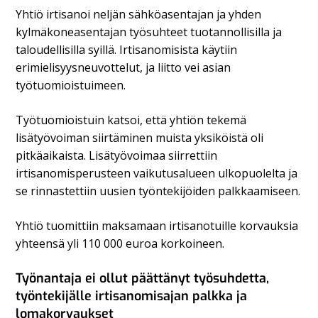
Yhtiö irtisanoi neljän sähköasentajan ja yhden
kylmäkoneasentajan työsuhteet tuotannollisilla ja
taloudellisilla syillä. Irtisanomisista käytiin
erimielisyysneuvottelut, ja liitto vei asian
työtuomioistuimeen.
Työtuomioistuin katsoi, että yhtiön tekemä
lisätyövoiman siirtäminen muista yksiköistä oli
pitkäaikaista. Lisätyövoimaa siirrettiin
irtisanomisperusteen vaikutusalueen ulkopuolelta ja
se rinnastettiin uusien työntekijöiden palkkaamiseen.
Yhtiö tuomittiin maksamaan irtisanotuille korvauksia
yhteensä yli 110 000 euroa korkoineen.
Työnantaja ei ollut päättänyt työsuhdetta,
työntekijälle irtisanomisajan palkka ja
lomakorvaukset