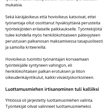
mukaisia.
Sekä käräjäoikeus että hovioikeus katsoivat, ettei
työnantaja ollut osoittanut hyväksyttäviä perusteita
työntekijöiden erilaiselle palkkaukselle. Työntekijöitä
tulee kohdella myös henkilökohtaiseen pätevyyteen
perustuvan palkanosan maksamisessa tasapuolisesti
ja samoilla kriteereillä.
Hovioikeus tuomitsi työnantajan korvaamaan
työntekijälle syntyneen vahingon, eli
henkilökohtaisen palkan erotuksen ja liiton
oikeudenkäyntikulut, kaikki viivästyskorkoineen.
Luottamusmiehen irtisanominen tuli kalliiksi
Yhtiössä oli järjestetty luottamusmiehen valinta.
Työntekijät olivat valinneet luottamusmieheksi