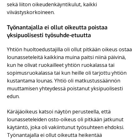
sekä liiton oikeudenkäyntikulut, kaikki
viivästyskorkoineen.
Työnantajalla ei ollut oikeutta poistaa
yksipuolisesti työsuhde-etuutta
Yhtiön huoltoedustajilla oli ollut pitkään oikeus ostaa
lounasseteleitä kaikkina muina paitsi niinä päivinä,
kun he olivat ruokailleet yhtiön ruokalassa tai
sopimusruokalassa tai kun heille oli tarjottu yhtiön
kustantama lounas. Yhtiö oli matkustussäännön
muuttamisen yhteydessä poistanut yksipuolisesti
edun.
Käräjäoikeus katsoi näytön perusteella, että
lounasseteleiden osto-oikeus oli pitkään jatkunut
käytäntö, joka oli vakiintunut työsuhteen ehdoksi.
Työnantajalla ei ollut oikeutta heikentää