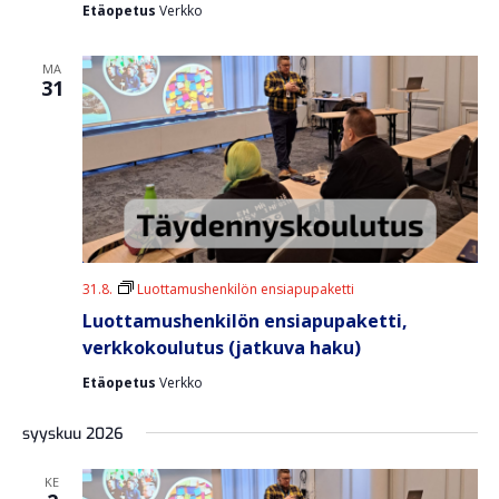
Etäopetus
Verkko
a
i
v
a
i
MA
j
31
g
a
a
N
t
ä
i
o
k
n
y
m
31.8.
Luottamushenkilön ensiapupaketti
ä
Luottamushenkilön ensiapupaketti,
t
verkkokoulutus (jatkuva haku)
n
Etäopetus
Verkko
a
v
syyskuu 2026
i
KE
g