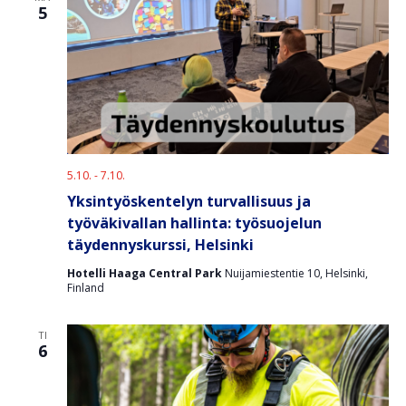
5
5.10.
-
7.10.
Yksintyöskentelyn turvallisuus ja
työväkivallan hallinta: työsuojelun
täydennyskurssi, Helsinki
Hotelli Haaga Central Park
Nuijamiestentie 10, Helsinki,
Finland
TI
6