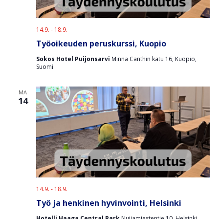
14.9.
-
18.9.
Työoikeuden peruskurssi, Kuopio
Sokos Hotel Puijonsarvi
Minna Canthin katu 16, Kuopio,
Suomi
MA
14
14.9.
-
18.9.
Työ ja henkinen hyvinvointi, Helsinki
Hotelli Haaga Central Park
Nuijamiestentie 10, Helsinki,