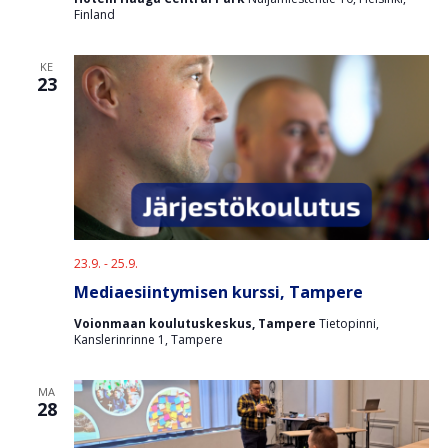
Finland
KE
23
23.9.
-
25.9.
Mediaesiintymisen kurssi, Tampere
Voionmaan koulutuskeskus, Tampere
Tietopinni,
Kanslerinrinne 1, Tampere
MA
28