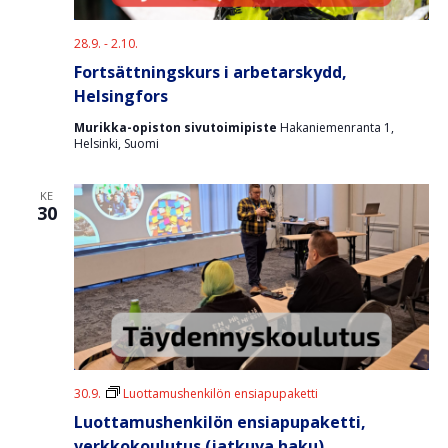
28.9.
-
2.10.
Fortsättningskurs i arbetarskydd,
Helsingfors
Murikka-opiston sivutoimipiste
Hakaniemenranta 1,
Helsinki, Suomi
KE
30
30.9.
Luottamushenkilön ensiapupaketti
Luottamushenkilön ensiapupaketti,
verkkokoulutus (jatkuva haku)