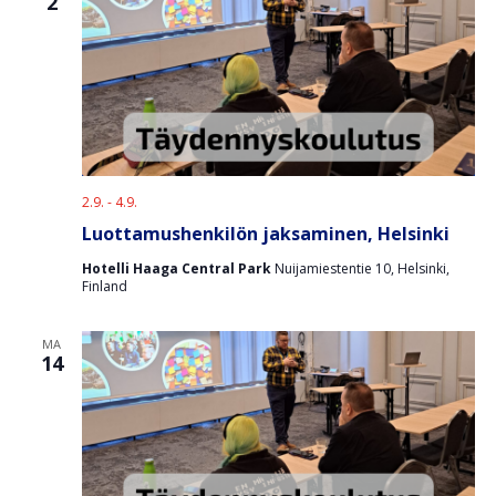
2
o
i
n
t
i
2.9.
-
4.9.
Luottamushenkilön jaksaminen, Helsinki
Hotelli Haaga Central Park
Nuijamiestentie 10, Helsinki,
Finland
MA
14