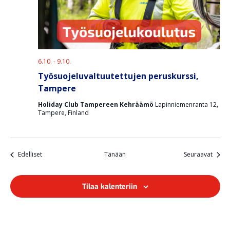
6.10.
-
9.10.
Työsuojeluvaltuutettujen peruskurssi,
Tampere
Holiday Club Tampereen Kehräämö
Lapinniemenranta 12,
Tampere, Finland
Tapahtumat
Tapah
Edelliset
Tänään
Seuraavat
Tilaa kalenteriin