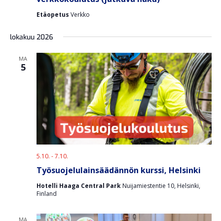
Etäopetus
Verkko
lokakuu 2026
MA
5
5.10.
-
7.10.
Työsuojelulainsäädännön kurssi, Helsinki
Hotelli Haaga Central Park
Nuijamiestentie 10, Helsinki,
Finland
MA