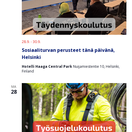
28.9.
-
30.9.
Sosiaaliturvan perusteet tänä päivänä,
Helsinki
Hotelli Haaga Central Park
Nuijamiestentie 10, Helsinki,
Finland
MA
28