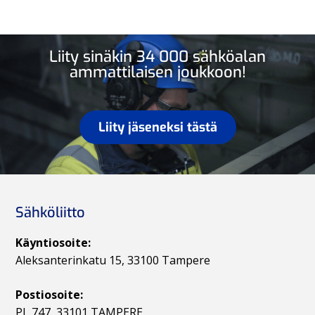
Liity sinäkin 34 000 sähköalan
ammattilaisen joukkoon!
Liity jäseneksi tästä
Sähköliitto
Käyntiosoite:
Aleksanterinkatu 15, 33100 Tampere
Postiosoite:
PL 747, 33101 TAMPERE