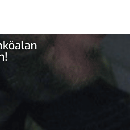
ähköalan
n!