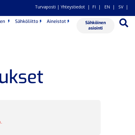
Turvaposti
|
Yhteystiedot
|
FI
|
EN
|
SV |
nen
Sähköliitto
Aineistot
Sähköinen
asiointi
ukset
.