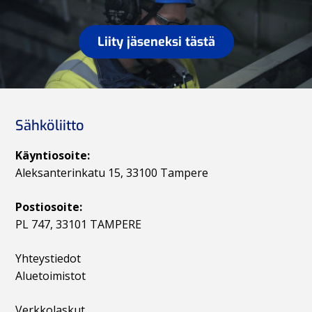
s
a
i
v
a
Liity jäseneksi tästä
i
j
g
a
a
N
t
ä
i
Sähköliitto
o
k
n
y
Käyntiosoite:
m
Aleksanterinkatu 15, 33100 Tampere
ä
Postiosoite:
t
PL 747, 33101 TAMPERE
n
a
Yhteystiedot
v
Aluetoimistot
i
Verkkolaskut