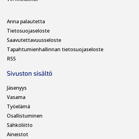
g
o
i
Anna palautetta
n
Tietosuojaseloste
t
Saavutettavuusseloste
i
Tapahtumienhallinnan t
ietosuojaseloste
RSS
Sivuston sisältö
Jäsenyys
Vasama
Työelämä
Osallistuminen
Sähköliitto
Aineistot