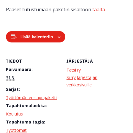
Pääset tutustumaan paketin sisältöön
täältä
.
Lisää kalenteriin
TIEDOT
JÄRJESTÄJÄ
Päivämäärä:
Tatsi ry
Siirry Järjestäjän
31.3.
verkkosivuille
Sarjat:
Työttömän ensiapupaketti
Tapahtumaluokka:
Koulutus
Tapahtuma tagia:
Työttömät