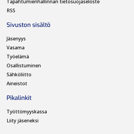
Tapahtumienhallinnan t
ietosuojaseloste
RSS
Sivuston sisältö
Jäsenyys
Vasama
Työelämä
Osallistuminen
Sähköliitto
Aineistot
Pikalinkit
Työttömyyskassa
Liity jäseneksi