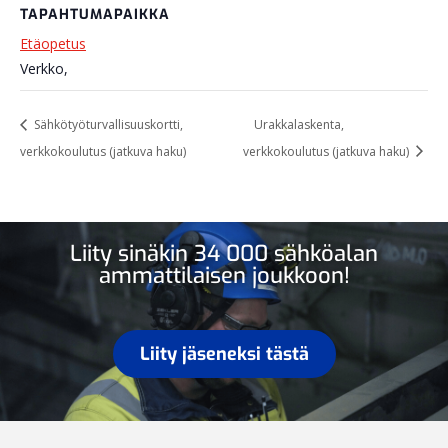
TAPAHTUMAPAIKKA
Etäopetus
Verkko
,
Sähkötyöturvallisuuskortti,
Urakkalaskenta,
verkkokoulutus (jatkuva haku)
verkkokoulutus (jatkuva haku)
Liity sinäkin 34 000 sähköalan
ammattilaisen joukkoon!
Liity jäseneksi tästä