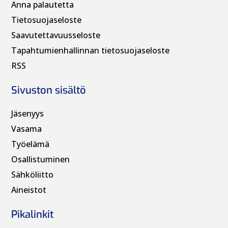
Anna palautetta
Tietosuojaseloste
Saavutettavuusseloste
Tapahtumienhallinnan t
ietosuojaseloste
RSS
Sivuston sisältö
Jäsenyys
Vasama
Työelämä
Osallistuminen
Sähköliitto
Aineistot
Pikalinkit