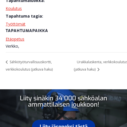
Tapahtumaluokka:
Koulutus
Tapahtuma tagia:
Työttömät
TAPAHTUMAPAIKKA
Etäopetus
Verkko
,
Sähkötyöturvallisuuskortti,
Urakkalaskenta, verkkokoulutu
verkkokoulutus (jatkuva haku)
(jatkuva haku)
Liity sinäkin 34 000 sähköalan
ammattilaisen joukkoon!
Liity jäseneksi tästä