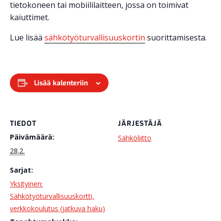
tietokoneen tai mobiililaitteen, jossa on toimivat
kaiuttimet.
Lue lisää
sähkötyöturvallisuuskortin
suorittamisesta.
Lisää kalenteriin
TIEDOT
JÄRJESTÄJÄ
Päivämäärä:
Sähköliitto
28.2.
Sarjat:
Yksityinen:
Sähkötyöturvallisuuskortti,
verkkokoulutus (jatkuva haku)