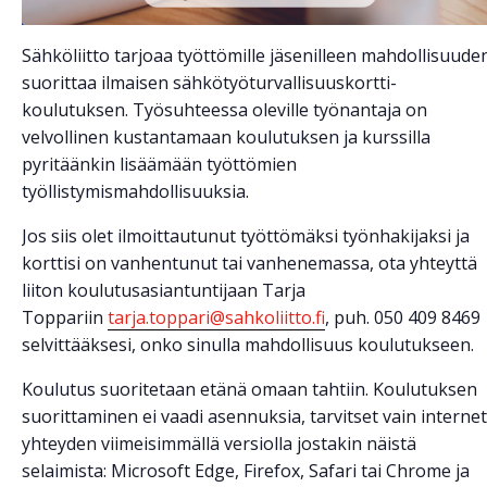
Sähköliitto tarjoaa työttömille jäsenilleen mahdollisuude
suorittaa ilmaisen sähkötyöturvallisuuskortti-
koulutuksen. Työsuhteessa oleville työnantaja on
velvollinen kustantamaan koulutuksen ja kurssilla
pyritäänkin lisäämään työttömien
työllistymismahdollisuuksia.
Jos siis olet ilmoittautunut työttömäksi työnhakijaksi ja
korttisi on vanhentunut tai vanhenemassa, ota yhteyttä
liiton koulutusasiantuntijaan Tarja
Toppariin
tarja.toppari@sahkoliitto.fi
, puh. 050 409 8469
selvittääksesi, onko sinulla mahdollisuus koulutukseen.
Koulutus suoritetaan etänä omaan tahtiin. Koulutuksen
suorittaminen ei vaadi asennuksia, tarvitset vain internet
yhteyden viimeisimmällä versiolla jostakin näistä
selaimista: Microsoft Edge, Firefox, Safari tai Chrome ja