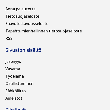
Anna palautetta
Tietosuojaseloste
Saavutettavuusseloste
Tapahtumienhallinnan t
ietosuojaseloste
RSS
Sivuston sisältö
Jäsenyys
Vasama
Työelämä
Osallistuminen
Sähköliitto
Aineistot