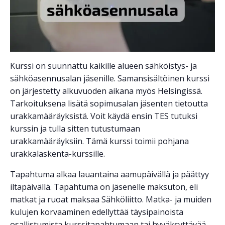
Kurssi on suunnattu kaikille alueen sähköistys- ja
sähköasennusalan jäsenille. Samansisältöinen kurssi
on järjestetty alkuvuoden aikana myös Helsingissä.
Tarkoituksena lisätä sopimusalan jäsenten tietoutta
urakkamääräyksistä. Voit käydä ensin TES tutuksi
kurssin ja tulla sitten tutustumaan
urakkamääräyksiin. Tämä kurssi toimii pohjana
urakkalaskenta-kurssille.
Tapahtuma alkaa lauantaina aamupäivällä ja päättyy
iltapäivällä. Tapahtuma on jäsenelle maksuton, eli
matkat ja ruoat maksaa Sähköliitto. Matka- ja muiden
kulujen korvaaminen edellyttää täysipainoista
osallistumista kurssitapahtumaan tai hyväksyttävää