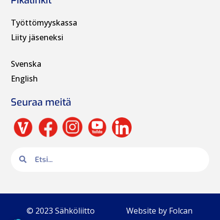
Pikalinkit
Työttömyyskassa
Liity jäseneksi
Svenska
English
Seuraa meitä
© 2023 Sähköliitto
Website by Folcan