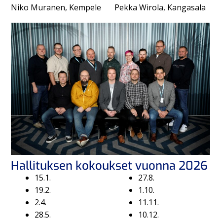
Niko Muranen, Kempele
Pekka Wirola, Kangasala
Hallituksen kokoukset vuonna 2026
15.1.
27.8.
19.2.
1.10.
2.4.
11.11.
28.5.
10.12.