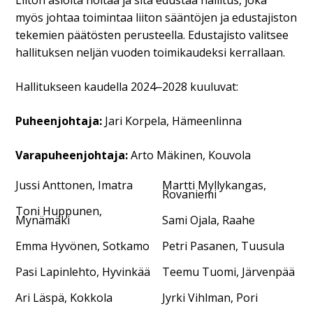
myös johtaa toimintaa liiton sääntöjen ja edustajiston
tekemien päätösten perusteella. Edustajisto valitsee
hallituksen neljän vuoden toimikaudeksi kerrallaan.
Hallitukseen kaudella 2024‒2028 kuuluvat:
Puheenjohtaja:
Jari Korpela, Hämeenlinna
Varapuheenjohtaja:
Arto Mäkinen, Kouvola
Jussi Anttonen, Imatra
Martti Myllykangas,
Rovaniemi
Toni Huppunen,
Mynämäki
Sami Ojala, Raahe
Emma Hyvönen, Sotkamo
Petri Pasanen, Tuusula
Pasi Lapinlehto, Hyvinkää
Teemu Tuomi, Järvenpää
Ari Läspä, Kokkola
Jyrki Vihlman, Pori