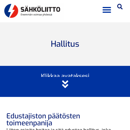
Hallitus
Klikkaa avataksesi
Edustajiston päätösten
toimeenpanija
Liiton asioita hoitaa ja sitä edustaa hallitus, joka