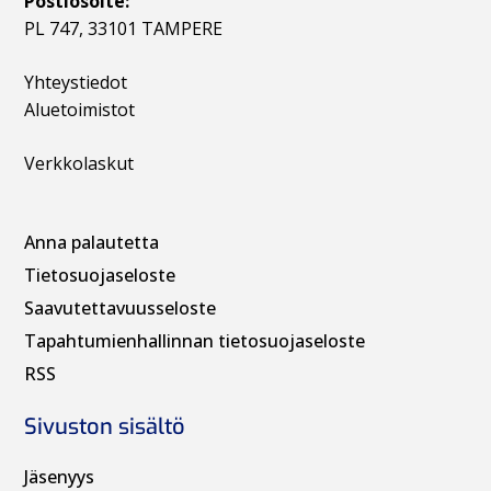
Postiosoite:
PL 747, 33101 TAMPERE
Yhteystiedot
Aluetoimistot
Verkkolaskut
Anna palautetta
Tietosuojaseloste
Saavutettavuusseloste
Tapahtumienhallinnan t
ietosuojaseloste
RSS
Sivuston sisältö
Jäsenyys