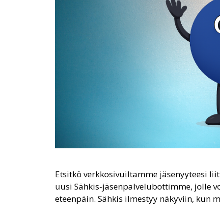
Etsitkö verkkosivuiltamme jäsenyyteesi lii
uusi Sähkis-jäsenpalvelubottimme, jolle vo
eteenpäin. Sähkis ilmestyy näkyviin, kun m