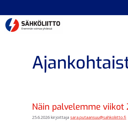
Ajankohtais
Näin palvelemme viikot 
25.6.2026
kirjoittaja
sara.putaansuu@sahkoliitto.fi