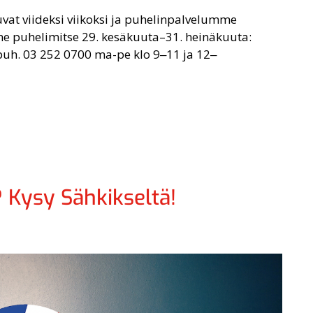
vat viideksi viikoksi ja puhelinpalvelumme
me puhelimitse 29. kesäkuuta–31. heinäkuuta:
puh. 03 252 0700 ma-pe klo 9‒11 ja 12‒
 Kysy Sähkikseltä!