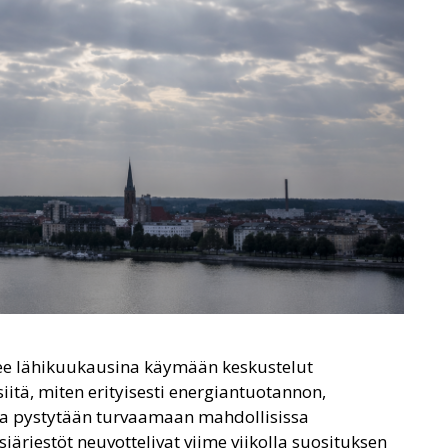
ulee lähikuukausina käymään keskustelut
ä, miten erityisesti energiantuotannon,
nta pystytään turvaamaan mahdollisissa
ärjestöt neuvottelivat viime viikolla suosituksen