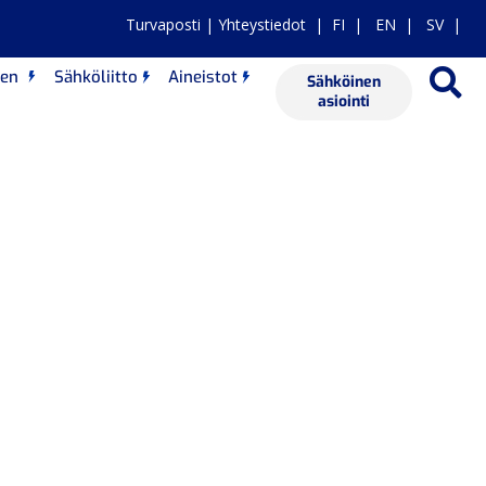
Turvaposti
|
Yhteystiedot
|
FI
|
EN
|
SV |
nen
Sähköliitto
Aineistot
Sähköinen
asiointi