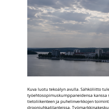
Kuva luotu tekoälyn avulla. Sähköliitto t
työehtosopimuskumppaneidensa kanssa siit
tietoliikenteen ja puhelinverkkojen toimi
drooniuhkatilanteissa. Työmarkkinakeskusj