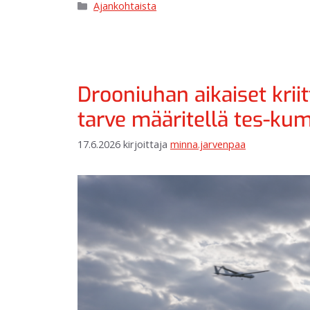
Ajankohtaista
Drooniuhan aikaiset kriit
tarve määritellä tes-k
17.6.2026
kirjoittaja
minna.jarvenpaa