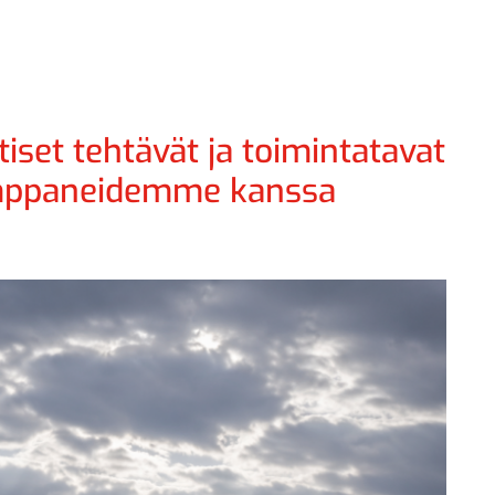
tiset tehtävät ja toimintatavat
umppaneidemme kanssa