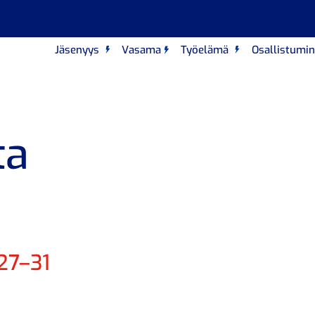
Jäsenyys
Vasama
Työelämä
Osallistumi
ta
27–31