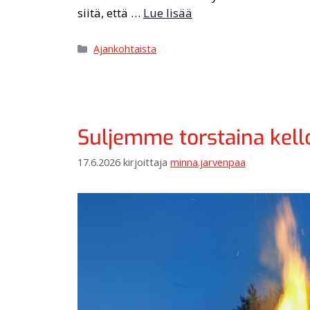
siitä, että …
Lue lisää
Ajankohtaista
Suljemme torstaina kell
17.6.2026
kirjoittaja
minna.jarvenpaa