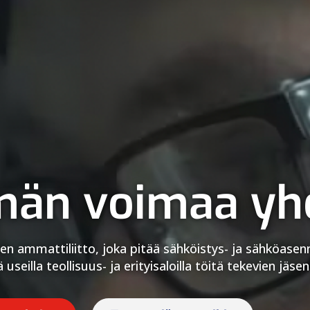
än voimaa yh
en ammattiliitto, joka pitää sähköistys- ja sähköasenn
 useilla teollisuus- ja erityisaloilla töitä tekevien jäs