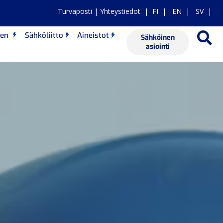
Turvaposti
|
Yhteystiedot
|
FI
|
EN
|
SV |
nen
Sähköliitto
Aineistot
Sähköinen
asiointi