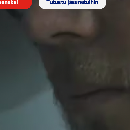
äseneksi
Tutustu jäsenetuihin