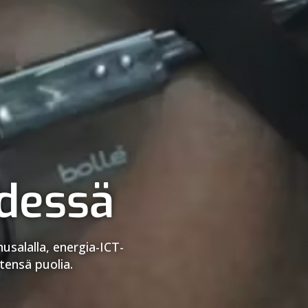
dessä
usalalla, energia-ICT-
entensä puolia.