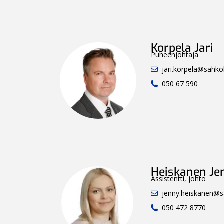
Korpela Jari
Puheenjohtaja
jari.korpela@sahkoli
050 67 590
Heiskanen Je
Assistentti, johto
jenny.heiskanen@sah
050 472 8770