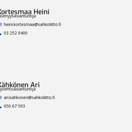
Kortesmaa Heini
äsenyysasiantuntija
heini.kortesmaa@sahkoliitto.fi
03 252 0400
Kähkönen Ari
yöehtoasiantuntija
ari.kahkonen@sahkoliitto.fi
050 67 593