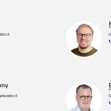
I
itto.fi
nny
J
koliitto.fi