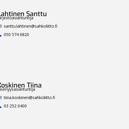
Lahtinen Santtu
ärjestöasiantuntija
santtu.lahtinen@sahkoliitto.fi
050 574 6820
Koskinen Tiina
äsenyysasiantuntija
tiina.koskinen@sahkoliitto.fi
03 252 0400