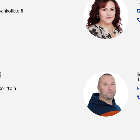
J
hkoliitto.fi
i
T
liitto.fi