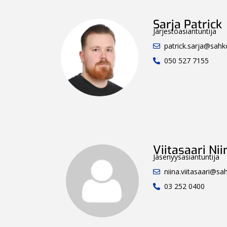
Sarja Patrick
Järjestöasiantuntija
patrick.sarja@sahkol
050 527 7155
Viitasaari Nii
Jäsenyysasiantuntija
niina.viitasaari@sahk
03 252 0400