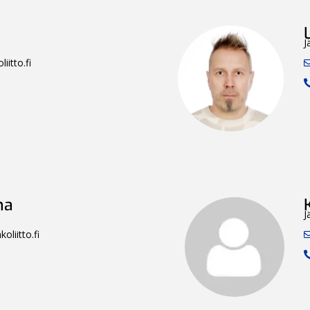
J
iitto.fi
na
J
oliitto.fi