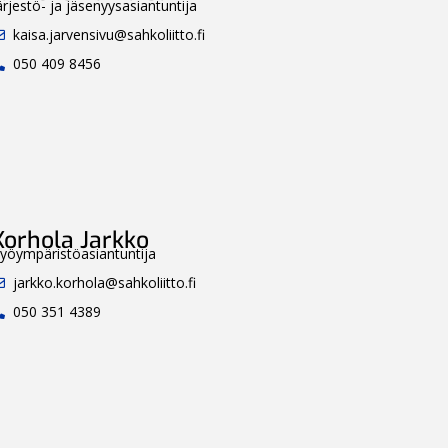
ärjestö- ja jäsenyysasiantuntija
kaisa.jarvensivu@sahkoliitto.fi
050 409 8456
Korhola Jarkko
yöympäristöasiantuntija
jarkko.korhola@sahkoliitto.fi
050 351 4389