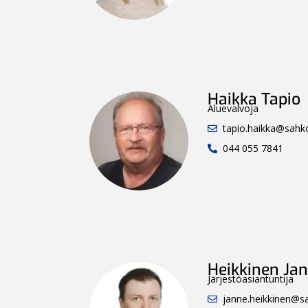
Haikka Tapio
Aluevalvoja
tapio.haikka@sahkol
044 055 7841
Heikkinen Ja
Järjestöasiantuntija
janne.heikkinen@sah