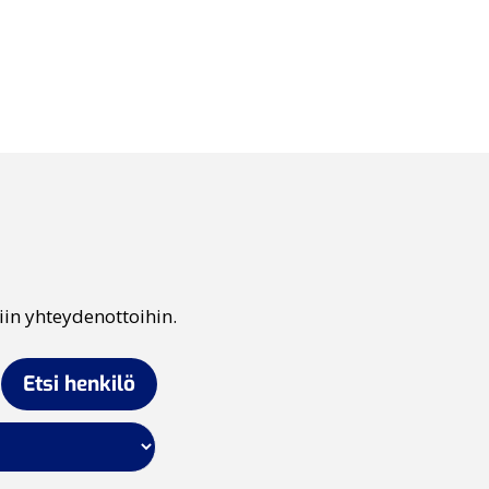
iin yhteydenottoihin.
Etsi henkilö