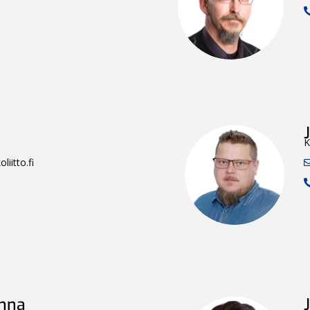
K
iitto.fi
inna