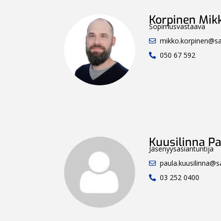
Korpinen Mik
Sopimusvastaava
mikko.korpinen@sah
050 67 592
Kuusilinna P
Jäsenyysasiantuntija
paula.kuusilinna@sa
03 252 0400