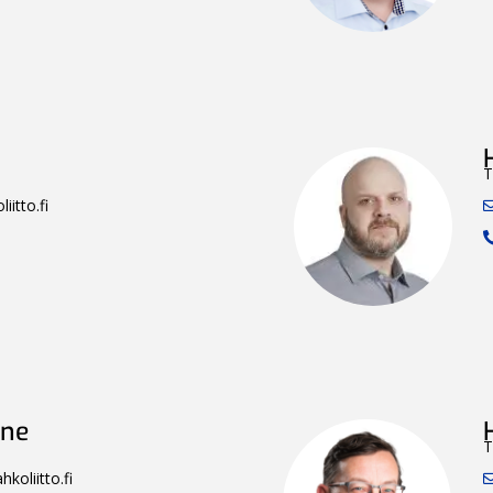
T
iitto.fi
nne
T
koliitto.fi