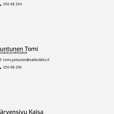
050 68 294
Juntunen Tomi
oulutusvastaava
tomi.juntunen@sahkoliitto.fi
050 68 290
Järvensivu Kaisa