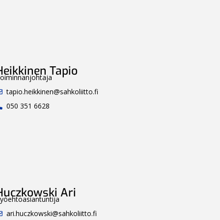
Heikkinen Tapio
oiminnanjohtaja
tapio.heikkinen@sahkoliitto.fi
050 351 6628
Huczkowski Ari
yöehtoasiantuntija
ari.huczkowski@sahkoliitto.fi