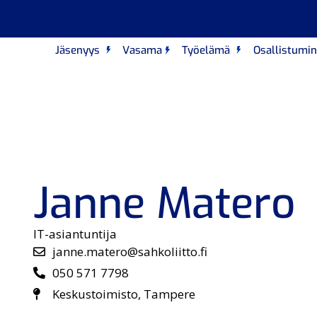
Jäsenyys
Vasama
Työelämä
Osallistumi
Janne Matero
IT-asiantuntija
janne.matero@sahkoliitto.fi
050 571 7798
Keskustoimisto, Tampere