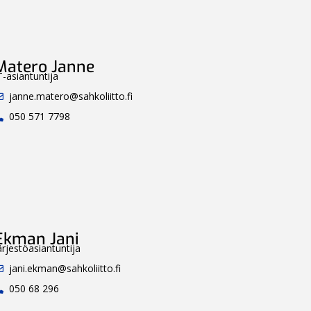
Matero Janne
T-asiantuntija
janne.matero@sahkoliitto.fi
050 571 7798
Ekman Jani
ärjestöasiantuntija
jani.ekman@sahkoliitto.fi
050 68 296