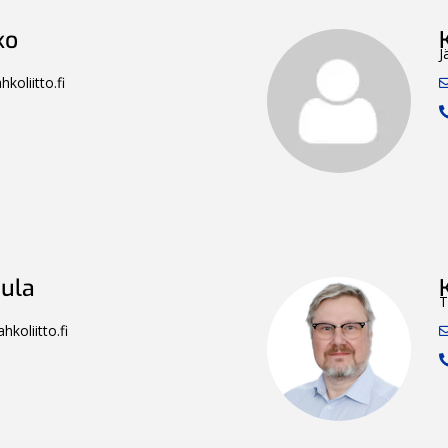
ko
J
koliitto.fi
aula
T
hkoliitto.fi