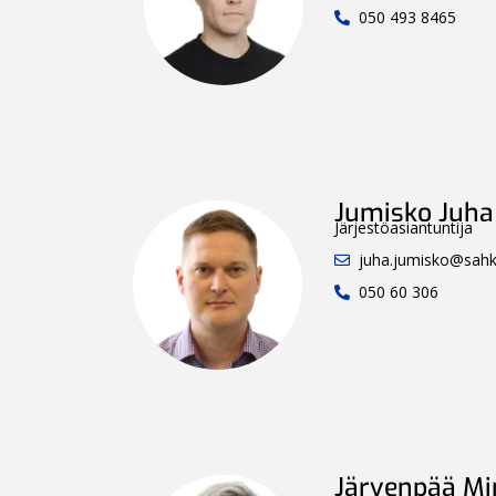
050 493 8465
Jumisko Juha
Järjestöasiantuntija
juha.jumisko@sahkol
050 60 306
Järvenpää M