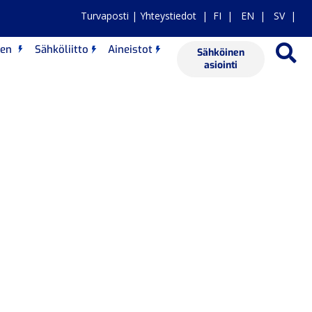
Turvaposti
|
Yhteystiedot
|
FI
|
EN
|
SV |
nen
Sähköliitto
Aineistot
Sähköinen
asiointi