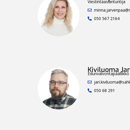
Viestintäasiantuntija
minna.jarvenpaa@sa
050 567 2164
Kiviluoma Jar
Edunvalvontapäällikkö
jari.kiviluoma@sahko
050 68 291