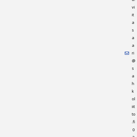
vi
it
a
s
a
a
ri
@
s
a
h
k
ol
iit
to
.fi
0