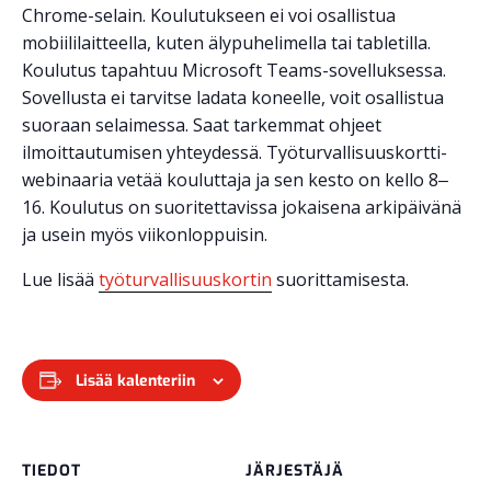
Chrome-selain. Koulutukseen ei voi osallistua
mobiililaitteella, kuten älypuhelimella tai tabletilla.
Koulutus tapahtuu Microsoft Teams-sovelluksessa.
Sovellusta ei tarvitse ladata koneelle, voit osallistua
suoraan selaimessa. Saat tarkemmat ohjeet
ilmoittautumisen yhteydessä. Työturvallisuuskortti-
webinaaria vetää kouluttaja ja sen kesto on kello 8‒
16. Koulutus on suoritettavissa jokaisena arkipäivänä
ja usein myös viikonloppuisin.
Lue lisää
työturvallisuuskortin
suorittamisesta.
Lisää kalenteriin
TIEDOT
JÄRJESTÄJÄ