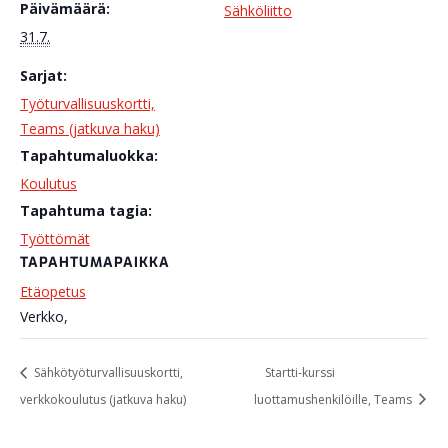
Päivämäärä:
Sähköliitto
31.7.
Sarjat:
Työturvallisuuskortti,
Teams (jatkuva haku)
Tapahtumaluokka:
Koulutus
Tapahtuma tagia:
Työttömät
TAPAHTUMAPAIKKA
Etäopetus
Verkko
,
Sähkötyöturvallisuuskortti,
Startti-kurssi
verkkokoulutus (jatkuva haku)
luottamushenkilöille, Teams