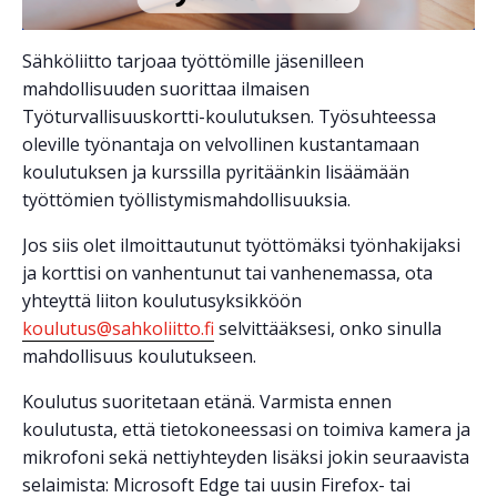
Sähköliitto tarjoaa työttömille jäsenilleen
mahdollisuuden suorittaa ilmaisen
Työturvallisuuskortti-koulutuksen. Työsuhteessa
oleville työnantaja on velvollinen kustantamaan
koulutuksen ja kurssilla pyritäänkin lisäämään
työttömien työllistymismahdollisuuksia.
Jos siis olet ilmoittautunut työttömäksi työnhakijaksi
ja korttisi on vanhentunut tai vanhenemassa, ota
yhteyttä liiton koulutusyksikköön
koulutus@sahkoliitto.fi
selvittääksesi, onko sinulla
mahdollisuus koulutukseen.
Koulutus suoritetaan etänä. Varmista ennen
koulutusta, että tietokoneessasi on toimiva kamera ja
mikrofoni sekä nettiyhteyden lisäksi jokin seuraavista
selaimista: Microsoft Edge tai uusin Firefox- tai