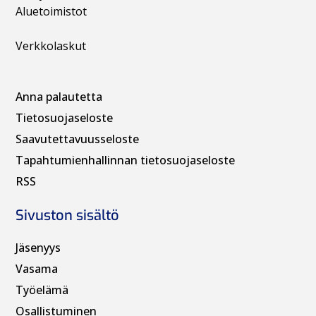
Aluetoimistot
Verkkolaskut
Anna palautetta
Tietosuojaseloste
Saavutettavuusseloste
Tapahtumienhallinnan t
ietosuojaseloste
RSS
Sivuston sisältö
Jäsenyys
Vasama
Työelämä
Osallistuminen