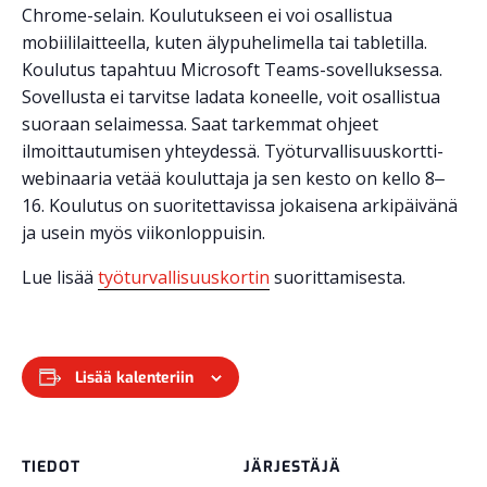
Chrome-selain. Koulutukseen ei voi osallistua
mobiililaitteella, kuten älypuhelimella tai tabletilla.
Koulutus tapahtuu Microsoft Teams-sovelluksessa.
Sovellusta ei tarvitse ladata koneelle, voit osallistua
suoraan selaimessa. Saat tarkemmat ohjeet
ilmoittautumisen yhteydessä. Työturvallisuuskortti-
webinaaria vetää kouluttaja ja sen kesto on kello 8‒
16. Koulutus on suoritettavissa jokaisena arkipäivänä
ja usein myös viikonloppuisin.
Lue lisää
työturvallisuuskortin
suorittamisesta.
Lisää kalenteriin
TIEDOT
JÄRJESTÄJÄ