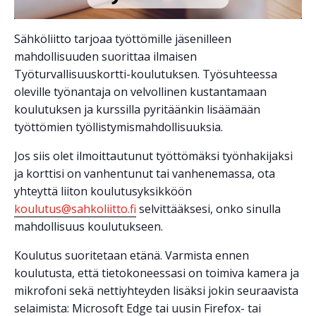
Sähköliitto tarjoaa työttömille jäsenilleen
mahdollisuuden suorittaa ilmaisen
Työturvallisuuskortti-koulutuksen. Työsuhteessa
oleville työnantaja on velvollinen kustantamaan
koulutuksen ja kurssilla pyritäänkin lisäämään
työttömien työllistymismahdollisuuksia.
Jos siis olet ilmoittautunut työttömäksi työnhakijaksi
ja korttisi on vanhentunut tai vanhenemassa, ota
yhteyttä liiton koulutusyksikköön
koulutus@sahkoliitto.fi
selvittääksesi, onko sinulla
mahdollisuus koulutukseen.
Koulutus suoritetaan etänä. Varmista ennen
koulutusta, että tietokoneessasi on toimiva kamera ja
mikrofoni sekä nettiyhteyden lisäksi jokin seuraavista
selaimista: Microsoft Edge tai uusin Firefox- tai