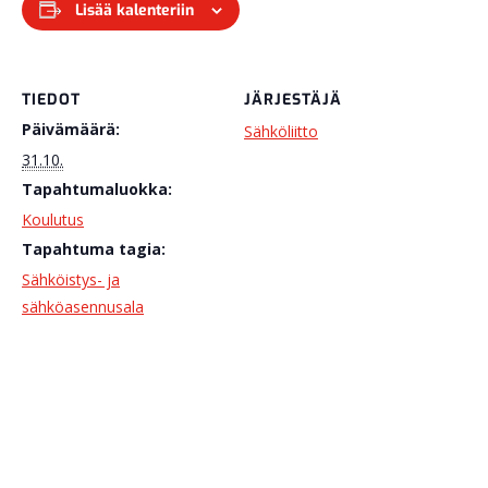
Lisää kalenteriin
TIEDOT
JÄRJESTÄJÄ
Päivämäärä:
Sähköliitto
31.10.
Tapahtumaluokka:
Koulutus
Tapahtuma tagia:
Sähköistys- ja
sähköasennusala