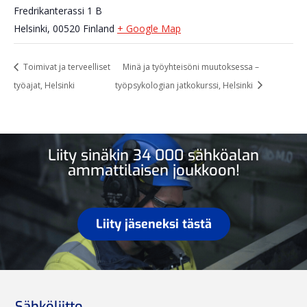
Fredrikanterassi 1 B
Helsinki
,
00520
Finland
+ Google Map
Toimivat ja terveelliset
Minä ja työyhteisöni muutoksessa –
työajat, Helsinki
työpsykologian jatkokurssi, Helsinki
Liity sinäkin 34 000 sähköalan
ammattilaisen joukkoon!
Liity jäseneksi tästä
Sähköliitto