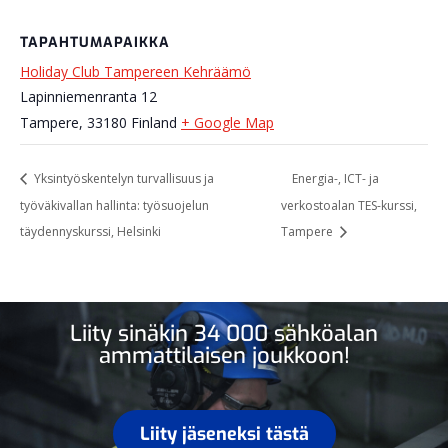
TAPAHTUMAPAIKKA
Holiday Club Tampereen Kehräämö
Lapinniemenranta 12
Tampere
,
33180
Finland
+ Google Map
Yksintyöskentelyn turvallisuus ja
Energia-, ICT- ja
työväkivallan hallinta: työsuojelun
verkostoalan TES-kurssi,
täydennyskurssi, Helsinki
Tampere
Liity sinäkin 34 000 sähköalan
ammattilaisen joukkoon!
Liity jäseneksi tästä