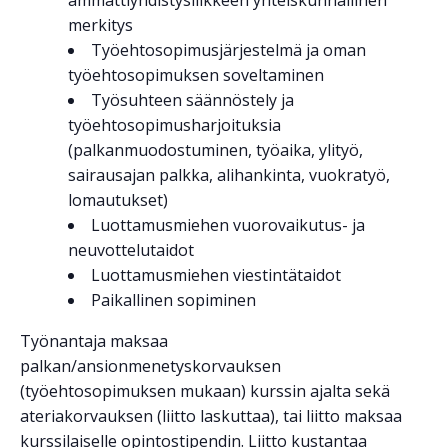
ammattiyhdistysliikkeen yhteiskunnallinen
merkitys
Työehtosopimusjärjestelmä ja oman
työehtosopimuksen soveltaminen
Työsuhteen säännöstely ja
työehtosopimusharjoituksia
(palkanmuodostuminen, työaika, ylityö,
sairausajan palkka, alihankinta, vuokratyö,
lomautukset)
Luottamusmiehen vuorovaikutus- ja
neuvottelutaidot
Luottamusmiehen viestintätaidot
Paikallinen sopiminen
Työnantaja maksaa
palkan/ansionmenetyskorvauksen
(työehtosopimuksen mukaan) kurssin ajalta sekä
ateriakorvauksen (liitto laskuttaa), tai liitto maksaa
kurssilaiselle opintostipendin. Liitto kustantaa