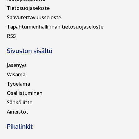
Tietosuojaseloste
Saavutettavuusseloste
Tapahtumienhallinnan t
ietosuojaseloste
RSS
Sivuston sisältö
Jäsenyys
Vasama
Työelämä
Osallistuminen
Sähköliitto
Aineistot
Pikalinkit