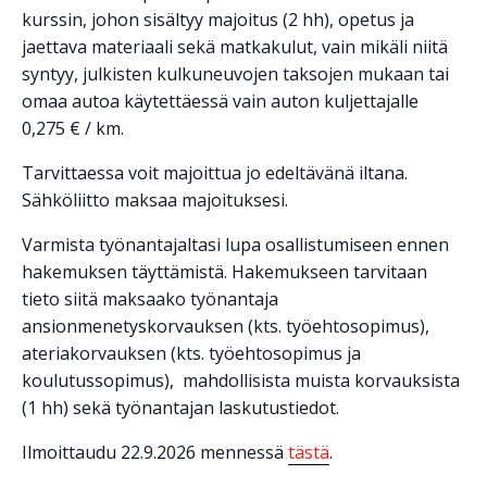
kurssin, johon sisältyy majoitus (2 hh), opetus ja
jaettava materiaali sekä matkakulut, vain mikäli niitä
syntyy, julkisten kulkuneuvojen taksojen mukaan tai
omaa autoa käytettäessä vain auton kuljettajalle
0,275 € / km.
Tarvittaessa voit majoittua jo edeltävänä iltana.
Sähköliitto maksaa majoituksesi.
Varmista työnantajaltasi lupa osallistumiseen ennen
hakemuksen täyttämistä. Hakemukseen tarvitaan
tieto siitä maksaako työnantaja
ansionmenetyskorvauksen (kts. työehtosopimus),
ateriakorvauksen (kts. työehtosopimus ja
koulutussopimus), mahdollisista muista korvauksista
(1 hh) sekä työnantajan laskutustiedot.
Ilmoittaudu 22.9.2026 mennessä
tästä
.