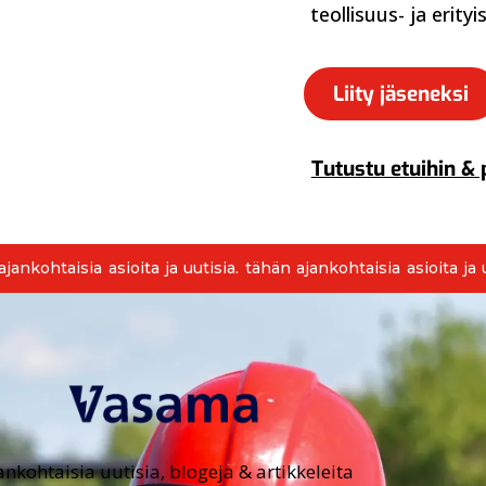
teollisuus- ja erity
Liity jäseneksi
Tutustu etuihin & 
jankohtaisia asioita ja uutisia. tähän ajankohtaisia asioita ja u
ankohtaisia uutisia, blogeja & artikkeleita