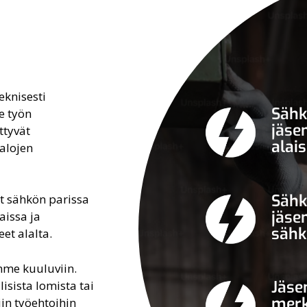
eknisesti
Sähk
e työn
jäse
ttyvät
alai
alojen
Sähk
ät sähkön parissa
jäse
aissa ja
sähk
eet alalta.
me kuuluviin.
Jäse
isista lomista tai
merk
in työehtoihin