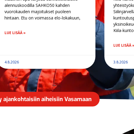
alennuskoodilla SAHKO50 kahden
yhteistyö
vuorokauden majoitukset puoleen
Siilinjärve
hintaan. Etu on voimassa elo-lokakuun,
kuntoutus
yksinoikeu
Kiila-kunt
LUE LISÄÄ »
LUE LISÄÄ 
4.8.2026
3.8.2026
ry ajankohtaisiin aiheisiin Vasamaan