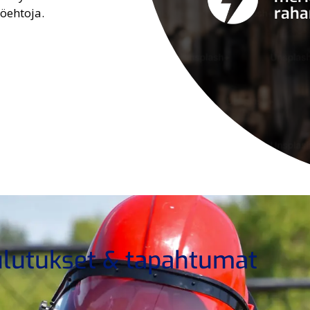
raha
öehtoja.
lutukset & tapahtumat