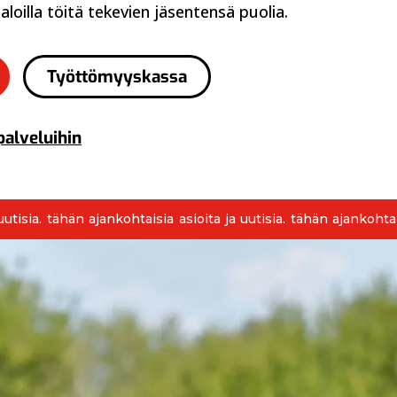
isaloilla töitä tekevien jäsentensä puolia.
Työttömyyskassa
palveluihin
utisia. tähän ajankohtaisia asioita ja uutisia. tähän ajankohtais