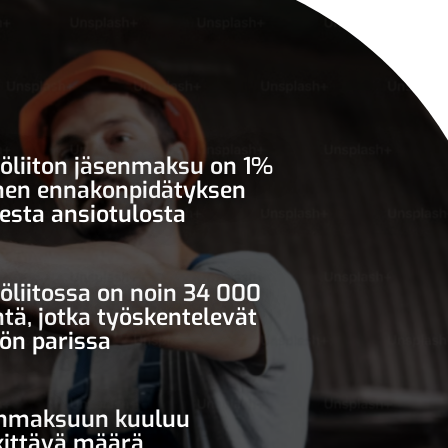
öliiton jäsenmaksu on 1%
nen ennakonpidätyksen
sesta ansiotulosta
öliitossa on noin 34 000
ntä, jotka työskentelevät
ön parissa
nmaksuun kuuluu
ittävä määrä