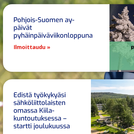
Pohjois-Suomen ay-
päivät
pyhäinpäiväviikonloppuna
Ilmoittaudu »
Edistä työkykyäsi
sähköliittolaisten
omassa Kiila-
kuntoutuksessa –
startti joulukuussa