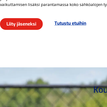
vaikuttamisen lisäksi parantamassa koko sähköalojen ty
Tutustu etuihin
Liity jäseneksi
Kou