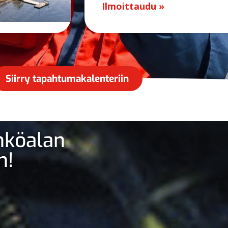
Ilmoittaudu »
Siirry tapahtumakalenteriin
ähköalan
n!