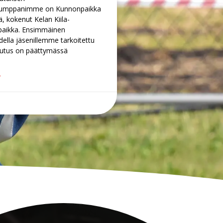
kumppanimme on Kunnonpaikka
llä, kokenut Kelan Kiila-
paikka. Ensimmäinen
della jäsenillemme tarkoitettu
outus on päättymässä
»