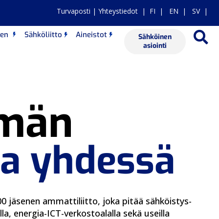
Turvaposti
|
Yhteystiedot
|
FI
|
EN
|
SV |
nen
Sähköliitto
Aineistot
Sähköinen
asiointi
män
a yhdessä
00 jäsenen ammattiliitto, joka pitää sähköistys-
la, energia-ICT-verkostoalalla sekä useilla