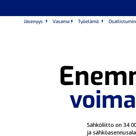
Jäsenyys
Vasama
Työelämä
Osallistumi
Enem
voima
Sähköliitto on 34 0
ja sähköasennusalal