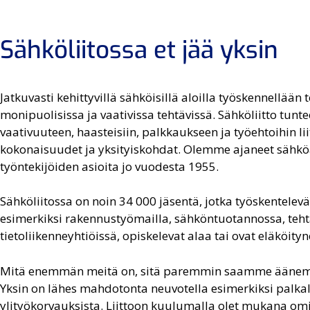
Sähköliitossa et jää yksin
Jatkuvasti kehittyvillä sähköisillä aloilla työskennellään t
monipuolisissa ja vaativissa tehtävissä. Sähköliitto tunte
vaativuuteen, haasteisiin, palkkaukseen ja työehtoihin lii
kokonaisuudet ja yksityiskohdat. Olemme ajaneet sähkö
työntekijöiden asioita jo vuodesta 1955.
Sähköliitossa on noin 34 000 jäsentä, jotka työskentelev
esimerkiksi rakennustyömailla, sähköntuotannossa, teht
tietoliikenneyhtiöissä, opiskelevat alaa tai ovat eläköityn
Mitä enemmän meitä on, sitä paremmin saamme äänem
Yksin on lähes mahdotonta neuvotella esimerkiksi palkall
ylityökorvauksista. Liittoon kuulumalla olet mukana omi