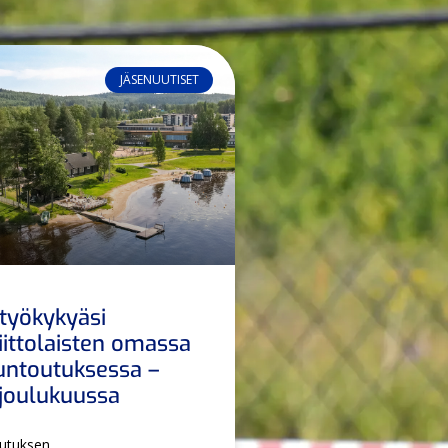
JÄSENUUTISET
 työkykyäsi
iittolaisten omassa
kuntoutuksessa –
i joulukuussa
outuksen