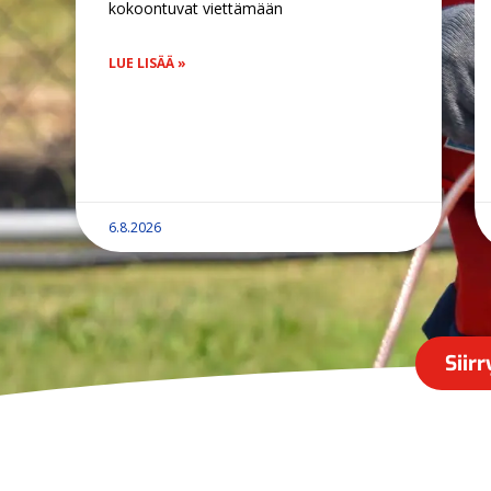
kokoontuvat viettämään
LUE LISÄÄ »
6.8.2026
Siir