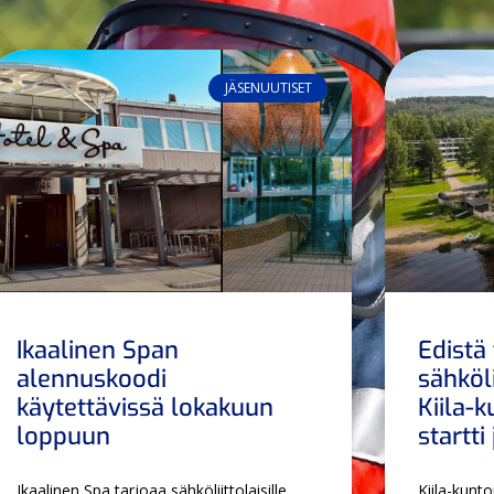
JÄSENUUTISET
Ikaalinen Span
Edistä
alennuskoodi
sähköl
käytettävissä lokakuun
Kiila-
loppuun
startt
Ikaalinen Spa tarjoaa sähköliittolaisille
Kiila-kunt