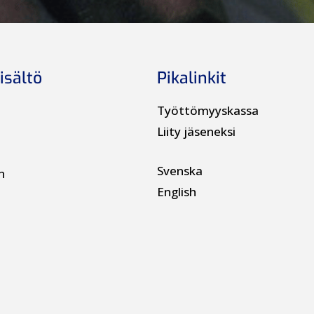
isältö
Pikalinkit
Työttömyyskassa
Liity jäseneksi
Svenska
n
English