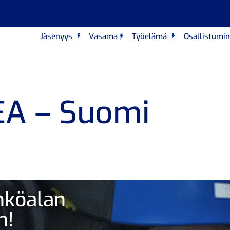
Jäsenyys
Vasama
Työelämä
Osallistumi
EA – Suomi
ähköalan
n!