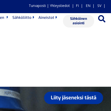
Turvaposti
|
Yhteystiedot
|
FI
|
EN
|
SV |
nen
Sähköliitto
Aineistot
Sähköinen
asiointi
Liity jäseneksi tästä