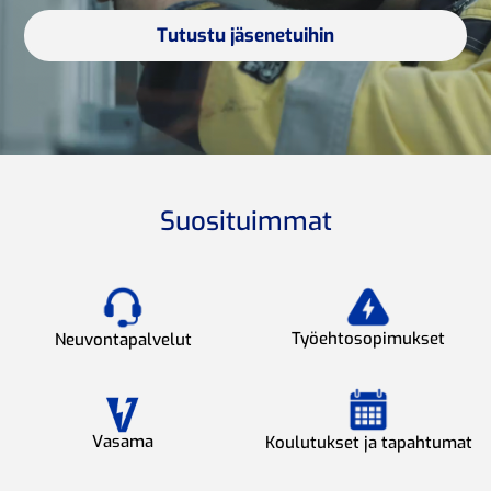
Tutustu jäsenetuihin
Suosituimmat
Työehtosopimukset
Neuvontapalvelut
Vasama
Koulutukset ja tapahtumat