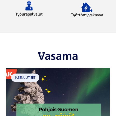
Työurapalvelut
Työttömyyskassa
JÄSENUUTISET