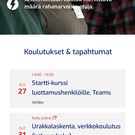
määrä rahanarvoisia etuja.
Koulutukset & tapahtumat
14:00
-
16:00
Startti-kurssi
ELO
27
luottamushenkilöille, Teams
Verkko
Koko päivä
Urakkalaskenta, verkkokoulutus
ELO
31