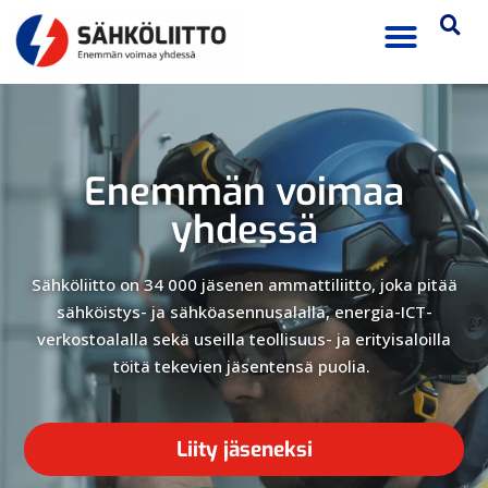
Enemmän voimaa
yhdessä
Sähköliitto on 34 000 jäsenen ammattiliitto, joka pitää
sähköistys- ja sähköasennusalalla, energia-ICT-
verkostoalalla sekä useilla teollisuus- ja erityisaloilla
töitä tekevien jäsentensä puolia.
Liity jäseneksi