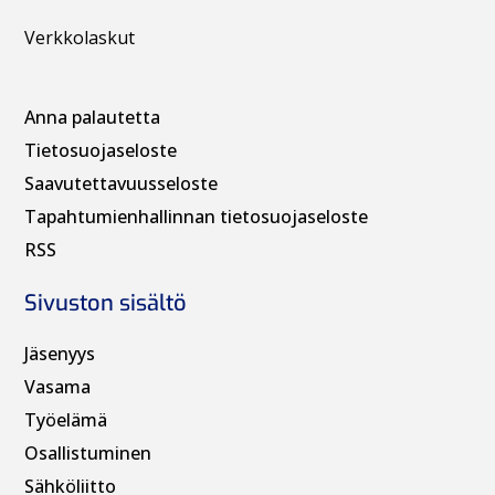
Verkkolaskut
Anna palautetta
Tietosuojaseloste
Saavutettavuusseloste
Tapahtumienhallinnan t
ietosuojaseloste
RSS
Sivuston sisältö
Jäsenyys
Vasama
Työelämä
Osallistuminen
Sähköliitto