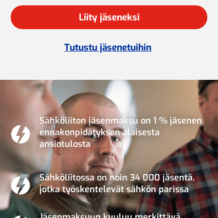
Liity jäseneksi
Tutustu jäsenetuihin
Sähköliiton jäsenmaksu on 1 % jäsenen
ennakonpidätyksen alaisesta
ansiotulosta
Sähköliitossa on noin 34 000 jäsentä,
jotka työskentelevät sähkön parissa
Jäsenmaksuun kuuluu merkittävä