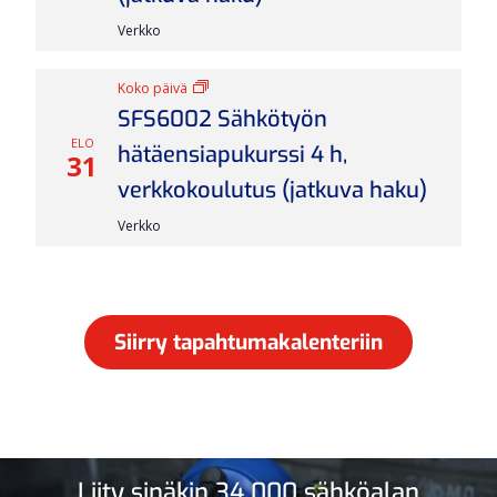
Verkko
Koko päivä
SFS6002 Sähkötyön
ELO
hätäensiapukurssi 4 h,
31
verkkokoulutus (jatkuva haku)
Verkko
Siirry tapahtumakalenteriin
Liity sinäkin 34 000 sähköalan