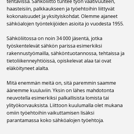
tehtävissä. Sähköliitto tuntee työn vaativuuteen,
haasteisiin, palkkaukseen ja työehtoihin liittyvät
kokonaisuudet ja yksityiskohdat. Olemme ajaneet
sähköalojen työntekijöiden asioita jo vuodesta 1955.
Sähköliitossa on noin 34 000 jäsentä, jotka
työskentelevät sähkön parissa esimerkiksi
rakennustyömailla, sähköntuotannossa, tehtaissa ja
tietoliikenneyhtiöissä, opiskelevat alaa tai ovat
eläköityneet alalta.
Mitä enemmän meitä on, sitä paremmin saamme
äänemme kuuluviin. Yksin on lähes mahdotonta
neuvotella esimerkiksi palkallisista lomista tai
ylityökorvauksista. Liittoon kuulumalla olet mukana
omiin työehtoihin vaikuttamisen lisäksi
parantamassa koko sähköalojen työehtoja.