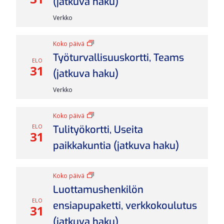
(jatkuva haku)
Verkko
Koko päivä
Työturvallisuuskortti, Teams
ELO
31
(jatkuva haku)
Verkko
Koko päivä
ELO
Tulityökortti, Useita
31
paikkakuntia (jatkuva haku)
Koko päivä
Luottamushenkilön
ELO
ensiapupaketti, verkkokoulutus
31
(jatkuva haku)