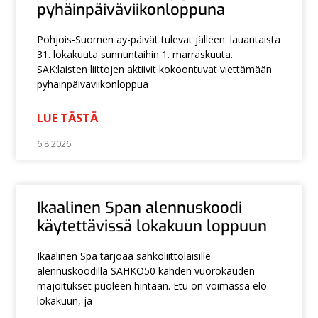
pyhäinpäiväviikonloppuna
Pohjois-Suomen ay-päivät tulevat jälleen: lauantaista
31. lokakuuta sunnuntaihin 1. marraskuuta.
SAK:laisten liittojen aktiivit kokoontuvat viettämään
pyhäinpäiväviikonloppua
LUE TÄSTÄ
6.8.2026
Ikaalinen Span alennuskoodi
käytettävissä lokakuun loppuun
Ikaalinen Spa tarjoaa sähköliittolaisille
alennuskoodilla SAHKO50 kahden vuorokauden
majoitukset puoleen hintaan. Etu on voimassa elo-
lokakuun, ja