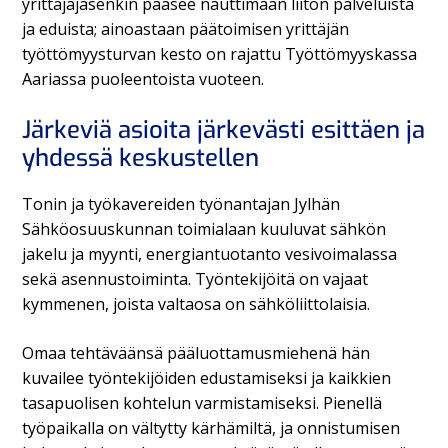
yrittäjäjäsenkin pääsee nauttimaan liiton palveluista
ja eduista; ainoastaan päätoimisen yrittäjän
työttömyysturvan kesto on rajattu Työttömyyskassa
Aariassa puoleentoista vuoteen.
Järkeviä asioita järkevästi esittäen ja
yhdessä keskustellen
Tonin ja työkavereiden työnantajan Jylhän
Sähköosuuskunnan toimialaan kuuluvat sähkön
jakelu ja myynti, energiantuotanto vesivoimalassa
sekä asennustoiminta. Työntekijöitä on vajaat
kymmenen, joista valtaosa on sähköliittolaisia.
Omaa tehtäväänsä pääluottamusmiehenä hän
kuvailee työntekijöiden edustamiseksi ja kaikkien
tasapuolisen kohtelun varmistamiseksi. Pienellä
työpaikalla on vältytty kärhämiltä, ja onnistumisen