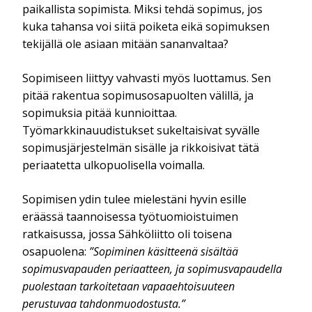
paikallista sopimista. Miksi tehdä sopimus, jos
kuka tahansa voi siitä poiketa eikä sopimuksen
tekijällä ole asiaan mitään sananvaltaa?
Sopimiseen liittyy vahvasti myös luottamus. Sen
pitää rakentua sopimusosapuolten välillä, ja
sopimuksia pitää kunnioittaa.
Työmarkkinauudistukset sukeltaisivat syvälle
sopimusjärjestelmän sisälle ja rikkoisivat tätä
periaatetta ulkopuolisella voimalla.
Sopimisen ydin tulee mielestäni hyvin esille
eräässä taannoisessa työtuomioistuimen
ratkaisussa, jossa Sähköliitto oli toisena
osapuolena:
”Sopiminen käsitteenä sisältää
sopimusvapauden periaatteen, ja sopimusvapaudella
puolestaan tarkoitetaan vapaaehtoisuuteen
perustuvaa tahdonmuodostusta.”