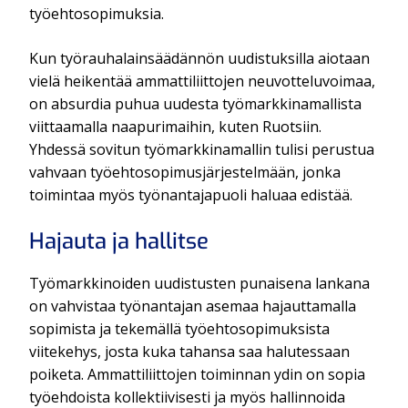
työehtosopimuksia.
Kun työrauhalainsäädännön uudistuksilla aiotaan
vielä heikentää ammattiliittojen neuvotteluvoimaa,
on absurdia puhua uudesta työmarkkinamallista
viittaamalla naapurimaihin, kuten Ruotsiin.
Yhdessä sovitun työmarkkinamallin tulisi perustua
vahvaan työehtosopimusjärjestelmään, jonka
toimintaa myös työnantajapuoli haluaa edistää.
Hajauta ja hallitse
Työmarkkinoiden uudistusten punaisena lankana
on vahvistaa työnantajan asemaa hajauttamalla
sopimista ja tekemällä työehtosopimuksista
viitekehys, josta kuka tahansa saa halutessaan
poiketa. Ammattiliittojen toiminnan ydin on sopia
työehdoista kollektiivisesti ja myös hallinnoida