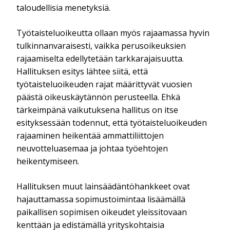
taloudellisia menetyksiä.
Työtaisteluoikeutta ollaan myös rajaamassa hyvin
tulkinnanvaraisesti, vaikka perusoikeuksien
rajaamiselta edellytetään tarkkarajaisuutta.
Hallituksen esitys lähtee siitä, että
työtaisteluoikeuden rajat määrittyvät vuosien
päästä oikeuskäytännön perusteella. Ehkä
tärkeimpänä vaikutuksena hallitus on itse
esityksessään todennut, että työtaisteluoikeuden
rajaaminen heikentää ammattiliittojen
neuvotteluasemaa ja johtaa työehtojen
heikentymiseen.
Hallituksen muut lainsäädäntöhankkeet ovat
hajauttamassa sopimustoimintaa lisäämällä
paikallisen sopimisen oikeudet yleissitovaan
kenttään ja edistämällä yrityskohtaisia