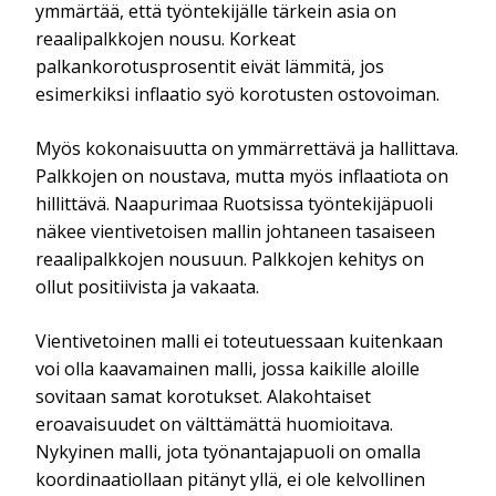
ymmärtää, että työntekijälle tärkein asia on
reaalipalkkojen nousu. Korkeat
palkankorotusprosentit eivät lämmitä, jos
esimerkiksi inflaatio syö korotusten ostovoiman.
Myös kokonaisuutta on ymmärrettävä ja hallittava.
Palkkojen on noustava, mutta myös inflaatiota on
hillittävä. Naapurimaa Ruotsissa työntekijäpuoli
näkee vientivetoisen mallin johtaneen tasaiseen
reaalipalkkojen nousuun. Palkkojen kehitys on
ollut positiivista ja vakaata.
Vientivetoinen malli ei toteutuessaan kuitenkaan
voi olla kaavamainen malli, jossa kaikille aloille
sovitaan samat korotukset. Alakohtaiset
eroavaisuudet on välttämättä huomioitava.
Nykyinen malli, jota työnantajapuoli on omalla
koordinaatiollaan pitänyt yllä, ei ole kelvollinen