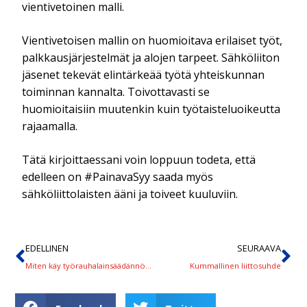
vientivetoinen malli.
Vientivetoisen mallin on huomioitava erilaiset työt,
palkkausjärjestelmät ja alojen tarpeet. Sähköliiton
jäsenet tekevät elintärkeää työtä yhteiskunnan
toiminnan kannalta. Toivottavasti se
huomioitaisiin muutenkin kuin työtaisteluoikeutta
rajaamalla.
Tätä kirjoittaessani voin loppuun todeta, että
edelleen on #PainavaSyy saada myös
sähköliittolaisten ääni ja toiveet kuuluviin.
EDELLINEN
SEURAAVA
Miten käy työrauhalainsäädännön lausuntokierroksen jälkeen? Seuraavat heikennykset jo ”kolmikantavalmistelussa”
Kummallinen liittosuhde