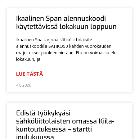
Ikaalinen Span alennuskoodi
käytettävissä lokakuun loppuun
Ikaalinen Spa tarjoaa sähköliittolaisille
alennuskoodilla SAHKO50 kahden vuorokauden
majoitukset puoleen hintaan. Etu on voimassa elo-
lokakuun, ja
LUE TÄSTÄ
4.8.2026
Edistä työkykyäsi
sähköliittolaisten omassa Kiila-
kuntoutuksessa – startti
joulukuussa