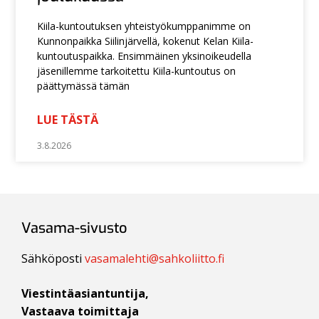
Kiila-kuntoutuksen yhteistyökumppanimme on
Kunnonpaikka Siilinjärvellä, kokenut Kelan Kiila-
kuntoutuspaikka. Ensimmäinen yksinoikeudella
jäsenillemme tarkoitettu Kiila-kuntoutus on
päättymässä tämän
LUE TÄSTÄ
3.8.2026
Vasama-sivusto
Sähköposti
vasamalehti@sahkoliitto.fi
Viestintäasiantuntija,
Vastaava toimittaja