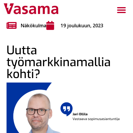
Näkökulma
19 joulukuun, 2023
Uutta
työmarkkinamallia
kohti?