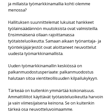
ja millaista työmarkkinamallia kohti olemme
menossa?
Hallituksen suunnittelemat lukuisat hankkeet
työlainsäädännön muutoksista ovat valmisteilla.
Ensimmäisenä ollaan rajoittamassa
työtaisteluoikeutta. Samaan aikaan työnantaja- ja
työntekijäjärjestöt ovat aloittaneet neuvottelut
uudesta työmarkkinamallista.
Uuden työmarkkinamallin keskiössä on
palkanmuodostusperiaate: palkanmuodostus
halutaan sitoa vientiteollisuuden kilpailukykyyn.
Tärkeää on kuitenkin ymmärtää kokonaisuus.
Ammattiliitot käyttävät työtaisteluoikeutta harvoin
ja vain viimesijaisena keinona. Se on kuitenkin
tärkeä osa neuvotteluvoimaamme.