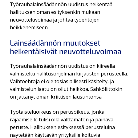
Työrauhalainsäädännön uudistus heikentää
hallituksen oman esityksenkin mukaan
neuvotteluvoimaa ja johtaa työehtojen
heikkenemiseen.
Lainsäädännön muutokset
heikentäisivät neuvotteluvoimaa
Työrauhalainsäädännön uudistus on kiireellä
valmisteltu hallitusohjelman kirjausten perusteella.
Vaihtoehtoja ei ole tosiasiallisesti käsitelty, ja
valmistelun laatu on ollut heikkoa. Sähköliittokin
on jättänyt oman kriittisen lausuntonsa.
Työtaisteluoikeus on perusoikeus, jonka
rajaamiselle tulisi olla välttämätön ja painava
peruste. Hallituksen esityksessä perusteluina
näytetään käyttävän yrityksille koituvia