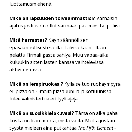
luottamusmiehenä.
Mikä oli lapsuuden toiveammattisi?
Varhaisin
ajatus joskus on ollut varmaan palomies tai poliisi.
Mitä harrastat?
Käyn säännöllisen
epäsäännöllisesti salilla. Talvisaikaan ollaan
pelattu Firmaliigassa sählyä. Muu vapaa-aika
kuluukin sitten lasten kanssa vaihtelevissa
aktiviteeteissa.
Mikä on lempiruokasi?
Kyllä se tuo ruokaympyrä
eli pizza on. Omalla pizzauunilla ja kotiuunissa
tulee valmistettua eri tyylilajeja.
Mikä on suosikkielokuvasi?
Tämä on aika paha,
koska on liian monta, mistä valita. Mutta jostain
syystä mieleen aina putkahtaa
The Fifth Element –