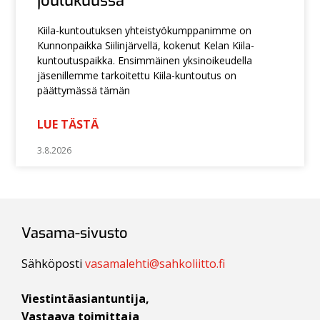
joulukuussa
Kiila-kuntoutuksen yhteistyökumppanimme on
Kunnonpaikka Siilinjärvellä, kokenut Kelan Kiila-
kuntoutuspaikka. Ensimmäinen yksinoikeudella
jäsenillemme tarkoitettu Kiila-kuntoutus on
päättymässä tämän
LUE TÄSTÄ
3.8.2026
Vasama-sivusto
Sähköposti
vasamalehti@sahkoliitto.fi
Viestintäasiantuntija,
Vastaava toimittaja