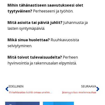
Mihin tähänastiseen saavutukseesi olet
tyytyväinen?
Perheeseeni ja työhön.
Mitä asioita tai päiviä juhlit?
Juhannusta ja
lasten syntymäpäiviä.
Mikä sinua huolettaa?
Ruuhkavuosista
selviytyminen.
Mitä toivot tulevaisuudelta?
Perheen
hyvinvointia ja rakennusalan elpymistä.
EDELLINEN
SEURAAVA
Yli kahtasataa kohti omaa unelmaa
Jäsenyys tuo mielenrauhaa