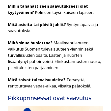
Mihin tähänastiseen saavutukseesi olet
tyytyväinen?
Kolmeen täysi-ikäiseen lapseen.
Mitä asioita tai päiviä juhlit?
Syntymäpäiviä ja
saavutuksia.
Mikä sinua huolettaa?
Maailmantilanteen
vaikutus Suomen tulevaisuuteen viennin sekä
turvallisuuden osalta. Lasten ja nuorten
lisääntynyt pahoinvointi. Elinkustannusten nousu,
pienituloisten pärjääminen.
Mitä toivot tulevaisuudelta?
Terveyttä,
rentouttavaa vapaa-aikaa, viisaita päätöksiä.
Pikkuprinsessat ovat saavutus