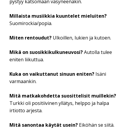
pystyy katsomaan väsyneenäkin.
Millaista musiikkia kuuntelet mieluiten?
Suomirockia/popia.
Miten rentoudut?
Ulkoillen, lukien ja kutoen.
Mikä on suosikkikulkuneuvosi?
Autolla tulee
eniten liikuttua.
Kuka on vaikuttanut sinuun eniten?
Isäni
varmaankin.
Mitä matkakohdetta suosittelisit muillekin?
Turkki oli positiivinen yllätys, helppo ja halpa
irtiotto arjesta.
Mitä sanontaa käytät usein?
Eiköhän se siitä.